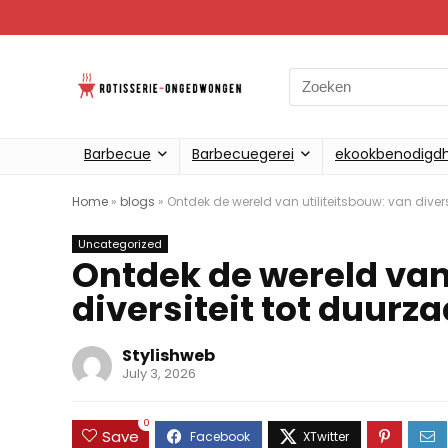
Search
for:
Barbecue
Barbecuegerei
ekookbenodigd
Home
»
blogs
»
Ontdek de wereld van utiliteitsbouw: van diver
Uncategorized
Ontdek de wereld van 
diversiteit tot duur
Stylishweb
July 3, 2026
0
Save