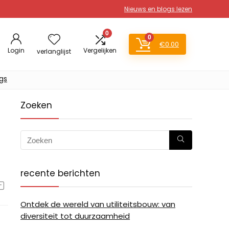
Nieuws en blogs lezen
0
0
€
0.00
Login
Vergelijken
verlanglijst
gs
Zoeken
recente berichten
Ontdek de wereld van utiliteitsbouw: van
diversiteit tot duurzaamheid