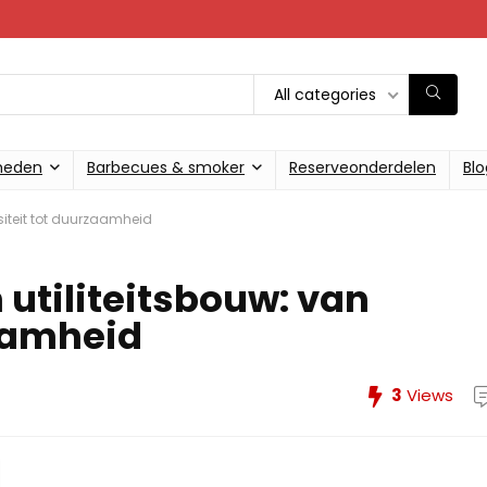
All categories
heden
Barbecues & smoker
Reserveonderdelen
Blo
siteit tot duurzaamheid
utiliteitsbouw: van
zaamheid
3
Views