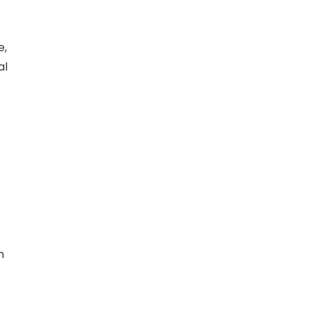
e,
al
n