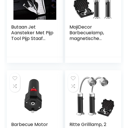
Butaan Jet
MojiDecor
Aansteker Met Pijp
Barbecuelamp,
Tool Pijp Staaf
magnetische
Aansteker Mannen
grilllamp, BBQ-
Compacte Butaan
lichtset, outdoor
Sigaret
barbecue-
Accessoires
accessoires, werkt
Aansteker GEEN
op batterijen, 360
GAS (Color : Silver)
graden draaihoek,
2 stuks, zwart
Barbecue Motor
Ritte Grilllamp, 2