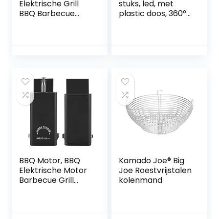
Elektrische Grill
stuks, led, met
BBQ Barbecue
plastic doos, 360°
Braadmotor 1.5V
verstelbare BBQ-
Batterij-
lamp, magnetisch,
aangedreven
flexibel, BBQ-licht,
Zwarte Kleur
outdoor grill,
zaklamp,
werklamp,
gereedschapsset
BBQ Motor, BBQ
Kamado Joe® Big
Elektrische Motor
Joe Roestvrijstalen
Barbecue Grill
kolenmand
Elektrische Motor
Elektrische
Rotisserie Motor