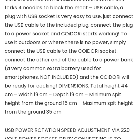
forks 4 needles to block the meat – USB cable, a
plug with USB socket is very easy to use, just connect
the USB cable to the included plug, connect the plug
to a power socket and COiDORi starts working! To
use it outdoors or where there is no power, simply
connect the USB cable to the COiDORi socket,
connect the other end of the cable to a power bank
(a very common extra battery used for
smartphones, NOT INCLUDED) and the COiDORi will
be ready for cooking! DIMENSIONS: Total height 44
cm – Width 19 cm – Depth 19 cm – Minimum spit
height from the ground 15 cm – Maximum spit height
from the ground 35 cm
USB POWER ROTATION SPEED ADJUSTMENT VIA 220
VOLT POWER SOCKET OR BY CONNECTING IT TO