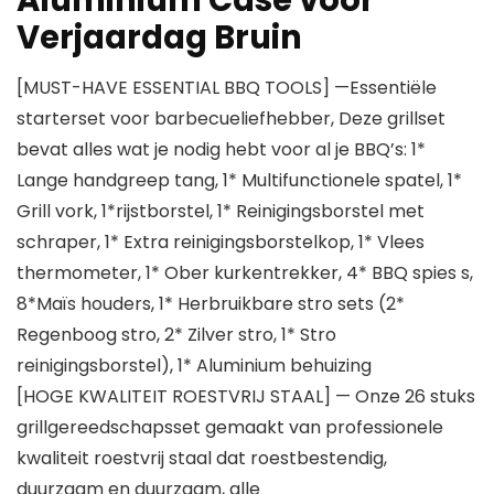
Aluminium Case voor
Verjaardag Bruin
[MUST-HAVE ESSENTIAL BBQ TOOLS] —Essentiële
starterset voor barbecueliefhebber, Deze grillset
bevat alles wat je nodig hebt voor al je BBQ’s: 1*
Lange handgreep tang, 1* Multifunctionele spatel, 1*
Grill vork, 1*rijstborstel, 1* Reinigingsborstel met
schraper, 1* Extra reinigingsborstelkop, 1* Vlees
thermometer, 1* Ober kurkentrekker, 4* BBQ spies s,
8*Maïs houders, 1* Herbruikbare stro sets (2*
Regenboog stro, 2* Zilver stro, 1* Stro
reinigingsborstel), 1* Aluminium behuizing
[HOGE KWALITEIT ROESTVRIJ STAAL] — Onze 26 stuks
grillgereedschapsset gemaakt van professionele
kwaliteit roestvrij staal dat roestbestendig,
duurzaam en duurzaam, alle