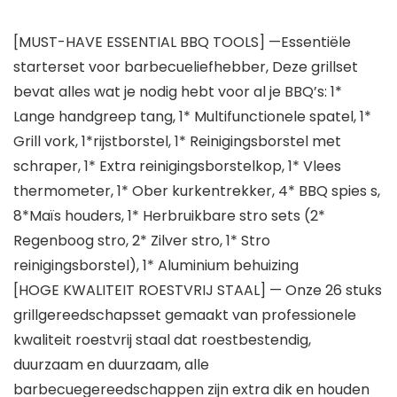
[MUST-HAVE ESSENTIAL BBQ TOOLS] —Essentiële
starterset voor barbecueliefhebber, Deze grillset
bevat alles wat je nodig hebt voor al je BBQ’s: 1*
Lange handgreep tang, 1* Multifunctionele spatel, 1*
Grill vork, 1*rijstborstel, 1* Reinigingsborstel met
schraper, 1* Extra reinigingsborstelkop, 1* Vlees
thermometer, 1* Ober kurkentrekker, 4* BBQ spies s,
8*Maïs houders, 1* Herbruikbare stro sets (2*
Regenboog stro, 2* Zilver stro, 1* Stro
reinigingsborstel), 1* Aluminium behuizing
[HOGE KWALITEIT ROESTVRIJ STAAL] — Onze 26 stuks
grillgereedschapsset gemaakt van professionele
kwaliteit roestvrij staal dat roestbestendig,
duurzaam en duurzaam, alle
barbecuegereedschappen zijn extra dik en houden