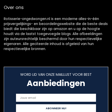
Plastic)
ambachtelijke
Over ons
spiesstok voor
kampvuur
vreugdevuur grill
Rotisserie-ongedwongen.nl is een moderne alles-in-één
(B-3 stuks)
prijsvergelijkings- en beoordelingswebsite die de beste deals
biedt die beschikbaar zijn op amazon en u op de hoogte
houdt via de laatst toegevoegde blogs. Alle afbeeldingen
zijn auteursrechtelijk beschermd door hun respectievelijke
eigenaren. Alle geciteerde inhoud is afgeleid van hun
respectievelijke bronnen.
WORD LID VAN ONZE MAILLIJST VOOR BEST
Aanbiedingen