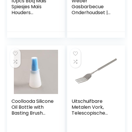
10pcs Bbq Mais
Weber
Spiesjes Maïs
Gasbarbecue
Houders
Onderhoudset |
MaïSvorken
Schraper Voor De
Barbecuevork met
Ketel En Een
Houten Handvat
Flexibele Borstel |
Roestvrij Stalen
Schoonmaakset
Maïsvorken
Voor Hardnekkig
Maïshouder
Vuil (6202)
Roestvrij Staal Grill
voor
Kampeerbarbecu
e Accessoires
Coollooda Silicone
Uitschuifbare
Oil Bottle with
Metalen Vork,
Basting Brush
Telescopische
Heat-Resistant
Vork Lange
Kitchen Gadget
Steelvork,
Starworld Soft
Roestvrijstalen