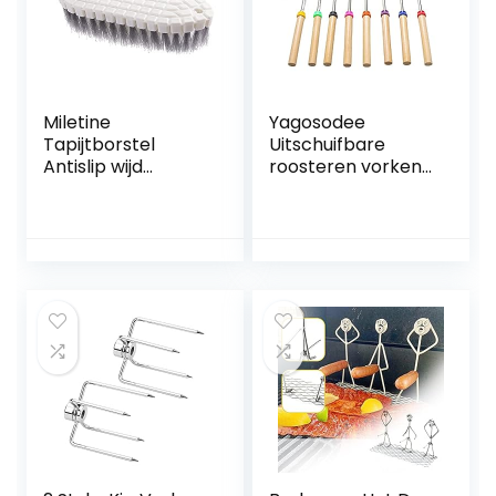
Miletine
Yagosodee
Tapijtborstel
Uitschuifbare
Antislip wijd
roosteren vorken
Toegepaste
kit marshmallows
Herbruikbare Anti-
broodrooster
deofrmed
spiesjes BBQ vlees
Stofdoekborstel
vork roestvrij staal
voor Badkamer
roosteren stokken
met tas, 8 stks Fire
Pit BBQ
accessoires