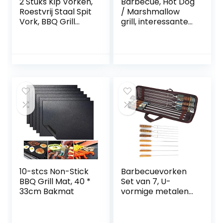
2 Stuks Kip Vorken,
Barbecue, Hot Dog
Roestvrij Staal Spit
/ Marshmallow
Vork, BBQ Grill
grill, interessante
Rotisserie Spit Kip
hengst- /
Vorken, Gegrilde
merrievorm, Hot
Kip Spit, Roestvrij
Dog-vork,
Staal Barbecue
grillaccessoires,
Vork, Iron Chrome
veiligheidsvork
Barbecue Vorken,
met koffer, zeer
voor Grill Spike
geschikt voor
BBQ Accessoires
camping (hengst
grill 1 stuk)
10-stcs Non-Stick
Barbecuevorken
BBQ Grill Mat, 40 *
Set van 7, U-
33cm Bakmat
vormige metalen
spiesjes
Braadstokken U-
vormige