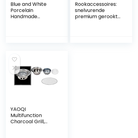
Blue and White
Rookaccessoires:
Porcelain
snelvurende
Handmade
premium gerookte
Ceramic Pipe Set
houtskool,
Curved Handle Set
zelfontbrandend,
Chinese Style
DIA 33 mm
Porcelain Smoking
Pipes
YAOQI
Multifunction
Charcoal Grill,
Household Korean
BBQ Grill for