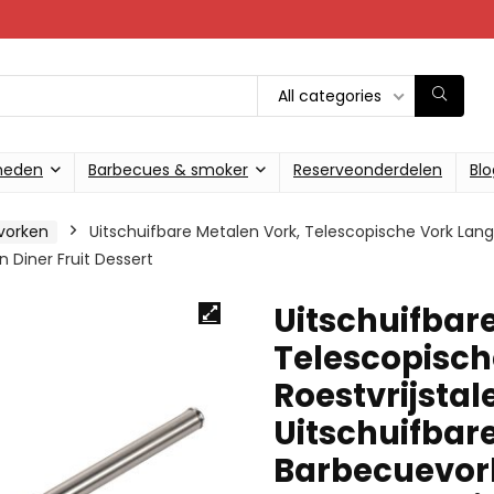
All categories
heden
Barbecues & smoker
Reserveonderdelen
Blo
vorken
Uitschuifbare Metalen Vork, Telescopische Vork Lange
 Diner Fruit Dessert
Uitschuifbar
Telescopisch
Roestvrijstal
Uitschuifbar
Barbecuevor