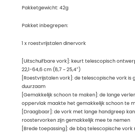
Pakketgewicht: 42g
Pakket inbegrepen:
1 x roestvrijstalen dinervork
[Uitschuifbare vork]: keurt telescopisch ontwe
22,1-64,6 cm (8,7 ~ 25,4″)
[Roestvrijstalen vork]: de telescopische vork is
duurzaam
[Gemakkelijk schoon te maken]: de lange verle
oppervlak maakte het gemakkelijk schoon te
[Draagbaar]: de vork met lange handgreep kan 
roostervorken zijn gemakkelijk mee te nemen
[Brede toepassing]: de bbq telescopische vork m