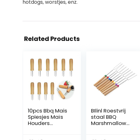
hotdogs, worstjes, enz.
Related Products
10pcs Bbq Mais
BIlinl Roestvrij
Spiesjes Maïs
staal BBQ
Houders
Marshmallow
MaïSvorken
Roosteren Sticks
Barbecuevork
Uitbreiding