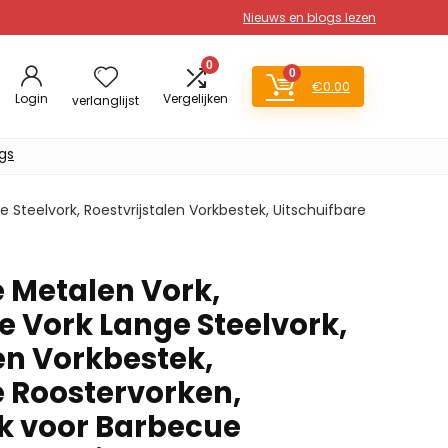
Nieuws en blogs lezen
0
0
€
0.00
Login
Vergelijken
verlanglijst
gs
 Steelvork, Roestvrijstalen Vorkbestek, Uitschuifbare
e Metalen Vork,
e Vork Lange Steelvork,
en Vorkbestek,
e Roostervorken,
k voor Barbecue