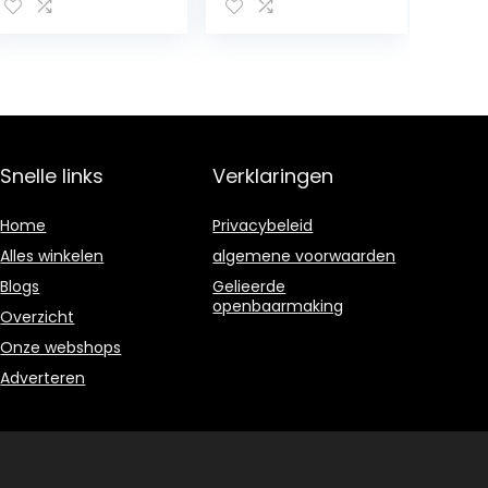
en
hengst- /
merrievorm, Hot
Dog-vork,
grillaccessoires,
veiligheidsvork
met koffer, zeer
geschikt voor
camping
Snelle links
Verklaringen
(hengst grill 1
stuk)
Home
Privacybeleid
Alles winkelen
algemene voorwaarden
Blogs
Gelieerde
openbaarmaking
Overzicht
Onze webshops
Adverteren