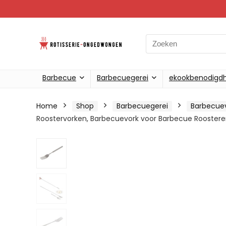
Search
for:
Barbecue
Barbecuegerei
ekookbenodigd
Home
Shop
Barbecuegerei
Barbecue
Roostervorken, Barbecuevork voor Barbecue Roosteren