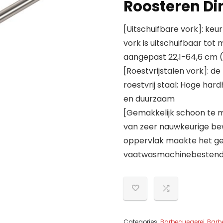
Roosteren Din
[Uitschuifbare vork]: keu
vork is uitschuifbaar to
aangepast 22,1-64,6 cm (8
[Roestvrijstalen vork]: d
roestvrij staal; Hoge har
en duurzaam
[Gemakkelijk schoon te 
van zeer nauwkeurige be
oppervlak maakte het ge
vaatwasmachinebestend
Categories:
Barbecuegerei
,
Barb