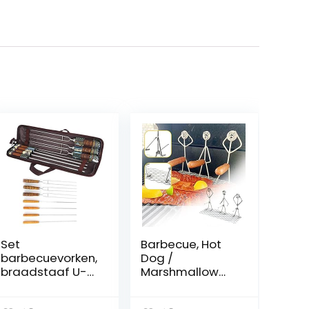
Set
Barbecue, Hot
barbecuevorken,
Dog /
braadstaaf U-
Marshmallow
vormig voor
grill,
barbecuegarnal
interessante