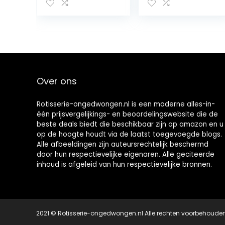
met Houten
Roaster
Handvat
Telescoping
Roestvrij Stalen
Maïsvorken
Maïshouder
Roestvrij Staal
Grill voor
Kampeerbarbec
Over ons
ue Accessoires
Rotisserie-ongedwongen.nl is een moderne alles-in-
één prijsvergelijkings- en beoordelingswebsite die de
beste deals biedt die beschikbaar zijn op amazon en u
op de hoogte houdt via de laatst toegevoegde blogs.
Alle afbeeldingen zijn auteursrechtelijk beschermd
door hun respectievelijke eigenaren. Alle geciteerde
inhoud is afgeleid van hun respectievelijke bronnen.
2021 © Rotisserie-ongedwongen.nl Alle rechten voorbehoude