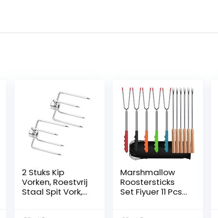
2 Stuks Kip
Marshmallow
Vorken, Roestvrij
Roostersticks
Staal Spit Vork,
Set Fiyuer 11 Pcs
BBQ Grill
Ineenschuivend
Rotisserie Spit
e Roosteren