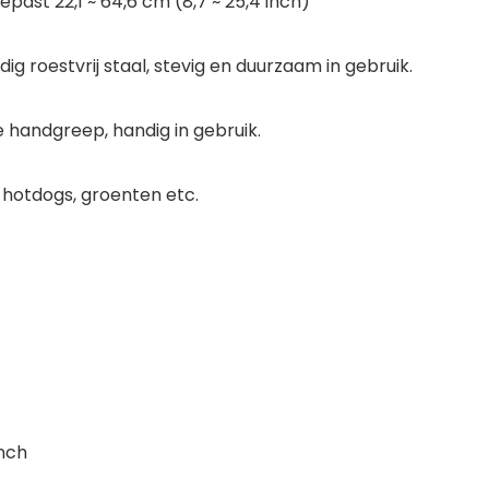
ast 22,1 ~ 64,6 cm (8,7 ~ 25,4 inch)
g roestvrij staal, stevig en duurzaam in gebruik.
ge handgreep, handig in gebruik.
, hotdogs, groenten etc.
inch