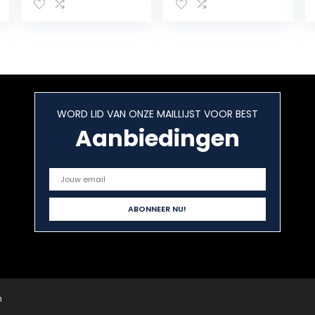
Kip Vorken,
Barbecue Grill
Gegrilde Kip
Vork Voor
Spit, Roestvrij
Kampvuur
Staal Barbecue
Vuurplaats
Vork, Iron
Koken Vuur
Chrome
Uitschuifbaar 114
Barbecue
cm
Vorken, voor Grill
WORD LID VAN ONZE MAILLIJST VOOR BEST
Spike BBQ
Accessoires
Aanbiedingen
n