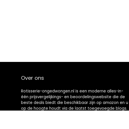
Over ons
Rotisserie-ongedwongen.nl is een moderne alles-in-
één prijsvergelijkings- en beoordelingswebsite die de
beste deals biedt die beschikbaar zijn op amazon en u
op de hoogte houdt via de laatst toegevoegde blogs.
Alle afbeeldingen zijn auteursrechtelijk beschermd
door hun respectievelijke eigenaren. Alle geciteerde
inhoud is afgeleid van hun respectievelijke bronnen.