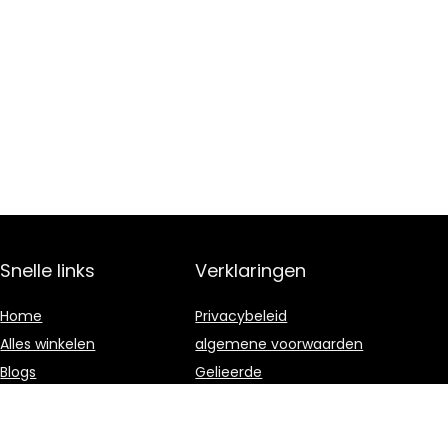
Snelle links
Verklaringen
Home
Privacybeleid
Alles winkelen
algemene voorwaarden
Blogs
Gelieerde
openbaarmaking
Overzicht
Onze webshops