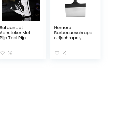
Butaan Jet
Hemore
Aansteker Met
Barbecueschrape
Pijp Tool Pijp
r, rijschraper,
Staaf Aansteker
grillschraper
Mannen
roestvrij staal
Compacte
outdoor Griddel-
Butaan Sigaret
schraper
Accessoires
grillspatelkeuken
Aansteker GEEN
gereedschap
GAS (Color :
voor plat
Silver)
bovendeel