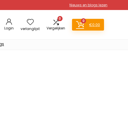
Nieuws en blogs lezen
0
0
€
0.00
Login
Vergelijken
verlanglijst
gs