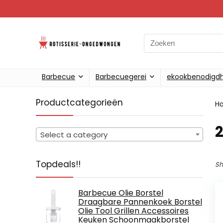
Search
for:
Barbecue
Barbecuegerei
ekookbenodigd
Productcategorieën
H
Select a category
Topdeals!!
Sh
Barbecue Olie Borstel
Draagbare Pannenkoek Borstel
Olie Tool Grillen Accessoires
Keuken Schoonmaakborstel