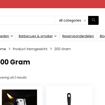
All categories
heden
Barbecues & smoker
Reserveonderdelen
Blo
ome
Product Itemgewicht
‎200 Gram
‎200 Gram
owing all 2 results