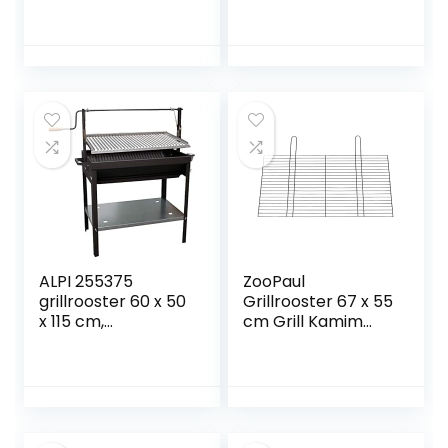
opvouwbaar
40 cm in een set
Winddeflector, 8
grillhaard
stuks
gegalvaniseerd
Winddeflector,
geschikt voor
outdoor camping
picknick koken
ALPI 255375
ZooPaul
grillrooster 60 x 50
Grillrooster 67 x 55
x 115 cm,
cm Grill Kamim
zwart/grijs
Grillrooster BBQ
Vervanging
Rooster Open
haard Rooster
NIEUW