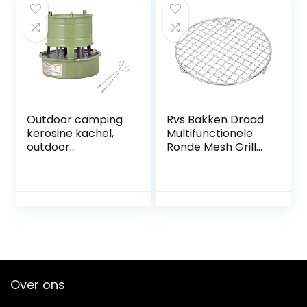
Outdoor camping
Rvs Bakken Draad
kerosine kachel,
Multifunctionele
outdoor
Ronde Mesh Grill
winddichte kachel,
Dampende
rook- en geurloos,
Cooling Barbecue
geschikt voor
Rekken Voor Bbq
outdoor camping
Stomen Rek
picknick barbecue
Friteuse
koken
Over ons