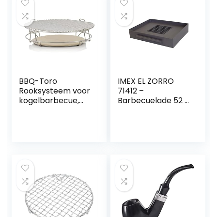
deksel, kolengrill
BBQ-Toro
IMEX EL ZORRO
Rooksysteem voor
71412 –
kogelbarbecue,
Barbecuelade 52 x
diameter 54 cm,
40 x 10 cm
geschikt voor
Weber
kogelbarbecues
met een diameter
van 57 cm en nog
veel meer,
roestvrijstalen
grillverhoging voor
3 niveaus met
grillrooster