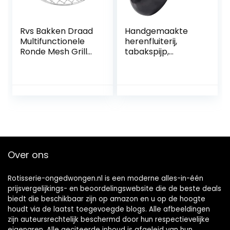
Rvs Bakken Draad
Handgemaakte
Multifunctionele
herenfluiterij,
Ronde Mesh Grill
tabakspijp,
Dampende
draagbare buis
Cooling Barbecue
met een grote
Rekken Voor Bbq
curve, 9 mm
Stomen Rek
geactiveerd
Friteuse
koolstoffilter, de
gemalen tabak is
verwijderbaar
Over ons
Rotisserie-ongedwongen.nl is een moderne alles-in-één
prijsvergelijkings- en beoordelingswebsite die de beste deals
biedt die beschikbaar zijn op amazon en u op de hoogte
houdt via de laatst toegevoegde blogs. Alle afbeeldingen
zijn auteursrechtelijk beschermd door hun respectievelijke
eigenaren. Alle geciteerde inhoud is afgeleid van hun