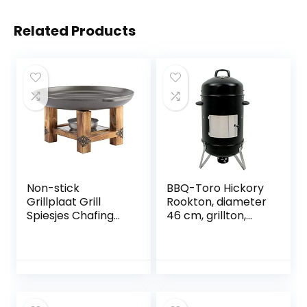
Related Products
Non-stick
BBQ-Toro Hickory
Grillplaat Grill
Rookton, diameter
Spiesjes Chafing
46 cm, grillton,
Dish Party Buffet
rookoven hout,
Pan Met Bodem
rookton, 4-in-1
Geschikt Voor
grillvat, rookgrill,
Barbecues,
waterroker,
Camping, Feesten,
rookoven grill,
Enz.
houtskoolgrill met