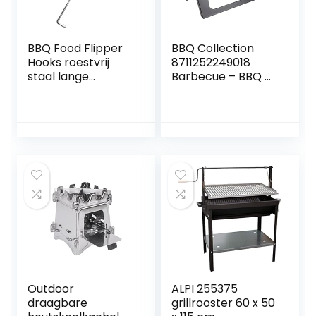
BBQ Food Flipper
BBQ Collection
Hooks roestvrij
8711252249018
staal lange
Barbecue – BBQ –
barbecuebraden
Draagbaar –
vlees turner haken
Opvouwbaar –
voor picknickhaak
losse Vuurschaal
en Grillrooster –
Zwart
Outdoor
ALPI 255375
draagbare
grillrooster 60 x 50