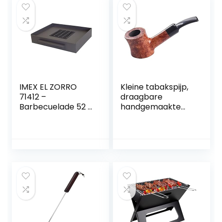
IMEX EL ZORRO
Kleine tabakspijp,
71412 –
draagbare
Barbecuelade 52 x
handgemaakte
40 x 10 cm
tabakspijp
gemaakt van hout,
snijpatroon,
verwijderbaar
ontwerp, perfecte
pijpset voor
beginners voor
alle rokers
tabakspijpen