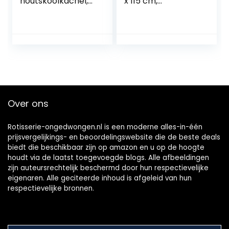
houtskoolkachel,
x 115 cm,
opvouwbaar, mini
zwart/grijs
roestvrijstalen
vierkante
koolstofkachel,
duurzaam,
geschikt voor
outdoor camping
picknick koken
Over ons
Rotisserie-ongedwongen.nl is een moderne alles-in-één
prijsvergelijkings- en beoordelingswebsite die de beste deals
biedt die beschikbaar zijn op amazon en u op de hoogte
houdt via de laatst toegevoegde blogs. Alle afbeeldingen
zijn auteursrechtelijk beschermd door hun respectievelijke
eigenaren. Alle geciteerde inhoud is afgeleid van hun
respectievelijke bronnen.