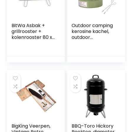
BitWa Asbak +
Outdoor camping
grillrooster +
kerosine kachel,
kolenrooster 80 x
outdoor
40 cm in een set
winddichte kachel,
grillhaard
rook- en geurloos,
geschikt voor
outdoor camping
picknick barbecue
koken
BigKing Veerpen,
BBQ-Toro Hickory
Vintage Retro
Rookton, diameter