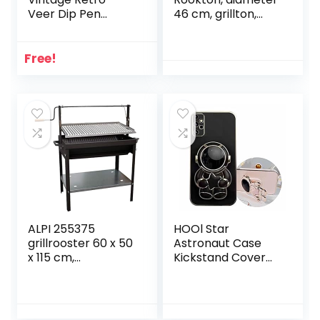
Veer Dip Pen
46 cm, grillton,
Kalligrafie
rookoven hout,
Schrijven Pen
rookton, 4-in-1
Kantoorartikelen
grillvat, rookgrill,
Free!
Geschenk met
waterroker,
Verpakking Doos
rookoven grill,
(Oude gouden
houtskoolgrill met
staaf-bruin)
deksel, kolengrill
ALPI 255375
HOOl Star
grillrooster 60 x 50
Astronaut Case
x 115 cm,
Kickstand Cover
zwart/grijs
voor Samsung
Galaxy S22 Plus,
Plating Spaceman
Beschermende