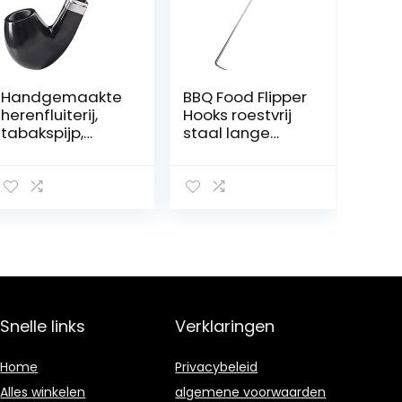
Handgemaakte
BBQ Food Flipper
herenfluiterij,
Hooks roestvrij
tabakspijp,
staal lange
draagbare buis
barbecuebrade
met een grote
n vlees turner
curve, 9 mm
haken voor
geactiveerd
picknickhaak
koolstoffilter, de
gemalen tabak
is verwijderbaar
Snelle links
Verklaringen
Home
Privacybeleid
Alles winkelen
algemene voorwaarden