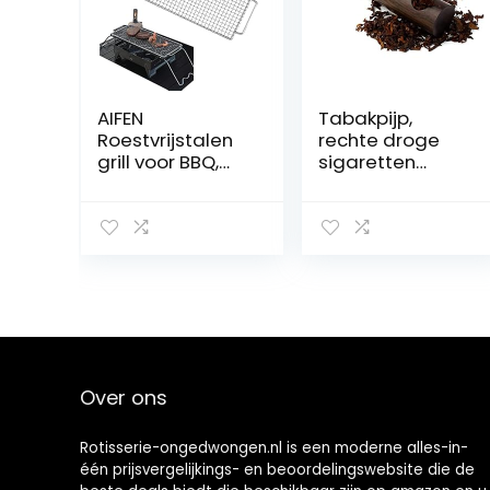
AIFEN
Tabakpijp,
Roestvrijstalen
rechte droge
grill voor BBQ,
sigaretten
anti-aanbak-
buizen pijpen
heavy duty
om te roken,
barbecue,
gemaakt door
outdoor
zwarte hand,
barbecue,
voor meerjarige
bakaccessoires
roker
voor draeger,
recteq, groene
mountain, roker
Over ons
Rotisserie-ongedwongen.nl is een moderne alles-in-
één prijsvergelijkings- en beoordelingswebsite die de