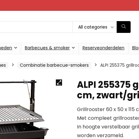
All categories
heden
Barbecues & smoker
Reserveonderdelen
Blo
ues
Combinatie barbecue-smokers
ALPI 255375 grillro
ALPI 255375 gr
cm, zwart/gri
Grillrooster 60 x 50 x 115 
Met compleet grillrooster
In hoogte verstelbaar gril
worden verzameld.