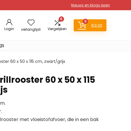
Nieuws en blogs lezen
0
0
€
0.00
Login
Vergelijken
verlanglijst
gs
oster 60 x 50 x 115 cm, zwart/grijs
illrooster 60 x 50 x 115
js
cm.
.
lrooster met vloeistofafvoer, die in een bak