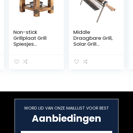
Non-stick
Middle
Grillplaat Grill
Draagbare Grill,
Spiesjes
Solar Grill
Chafing Dish
Roestvrij, Stalen
Party Buffet Pan
Kachel Oven
Met Bodem
Rookvrij Food
Geschikt Voor
Grade
Barbecues,
Opvouwbaar,
Camping,
Heerlijk Voor
Feesten, Enz.
Outdoor Camp
Reizen
WORD LID VAN ONZE MAILLIJST VOOR BEST
Aanbiedingen