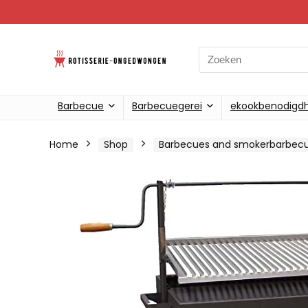
Search
for:
Barbecue
Barbecuegerei
ekookbenodigd
Home
Shop
Barbecues and smokerbarbec