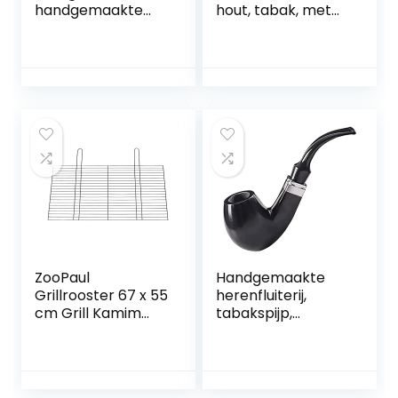
handgemaakte
hout, tabak, met
tabakspijp
de hand bedekte
gemaakt van hout,
pijpfilter, diepere
snijpatroon,
en winddichte
verwijderbaar
houten standaard
ontwerp, perfecte
en
pijpset voor
rookaccessoires
beginners voor
met
alle rokers
geschenkdoos,Bla
tabakspijpen
ck
ZooPaul
Handgemaakte
Grillrooster 67 x 55
herenfluiterij,
cm Grill Kamim
tabakspijp,
Grillrooster BBQ
draagbare buis
Vervanging
met een grote
Rooster Open
curve, 9 mm
haard Rooster
geactiveerd