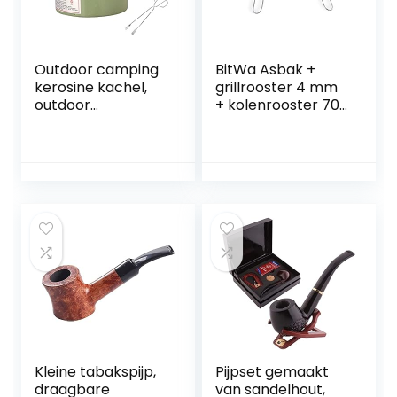
Outdoor camping
BitWa Asbak +
kerosine kachel,
grillrooster 4 mm
outdoor
+ kolenrooster 70
winddichte kachel,
x 40 cm in set
rook- en geurloos,
grillhaard
geschikt voor
outdoor camping
picknick barbecue
koken
Kleine tabakspijp,
Pijpset gemaakt
draagbare
van sandelhout,