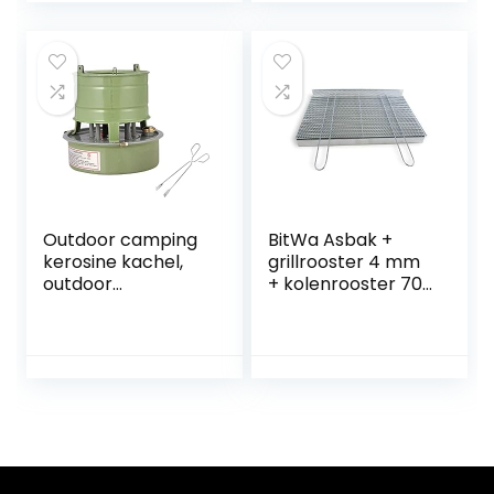
Verpakking Doos
duurzaam,
(Oude gouden
geschikt voor
staaf-bruin)
outdoor camping
picknick koken
Outdoor camping
BitWa Asbak +
kerosine kachel,
grillrooster 4 mm
outdoor
+ kolenrooster 70
winddichte kachel,
x 40 cm in set
rook- en geurloos,
grillhaard
geschikt voor
outdoor camping
picknick barbecue
koken