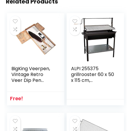
Related Products
BigKing Veerpen,
ALPI 255375
Vintage Retro
grillrooster 60 x 50
Veer Dip Pen
x 115 cm,
Kalligrafie
zwart/grijs
Schrijven Pen
Kantoorartikelen
Free!
Geschenk met
Verpakking Doos
(Oude gouden
staaf-bruin)