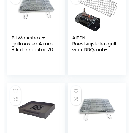
BitWa Asbak +
AIFEN
grillrooster 4 mm
Roestvrijstalen grill
+ kolenrooster 70
voor BBQ, anti-
x 40 cm in set
aanbak-heavy
grillhaard
duty barbecue,
outdoor barbecue,
bakaccessoires
voor draeger,
recteq, groene
mountain, roker