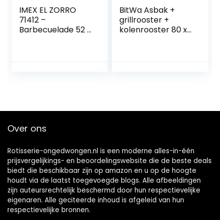
IMEX EL ZORRO
BitWa Asbak +
71412 –
grillrooster +
Barbecuelade 52 x
kolenrooster 80 x
40 x 10 cm
40 cm in een set
grillhaard
Over ons
Rotisserie-ongedwongen.nl is een moderne alles-in-één
prijsvergelijkings- en beoordelingswebsite die de beste deals
biedt die beschikbaar zijn op amazon en u op de hoogte
houdt via de laatst toegevoegde blogs. Alle afbeeldingen
zijn auteursrechtelijk beschermd door hun respectievelijke
eigenaren. Alle geciteerde inhoud is afgeleid van hun
respectievelijke bronnen.