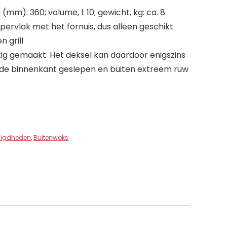
(mm): 360; volume, l: 10; gewicht, kg: ca. 8
ervlak met het fornuis, dus alleen geschikt
n grill
g gemaakt. Het deksel kan daardoor enigszins
n de binnenkant geslepen en buiten extreem ruw
digdheden
,
Buitenwoks