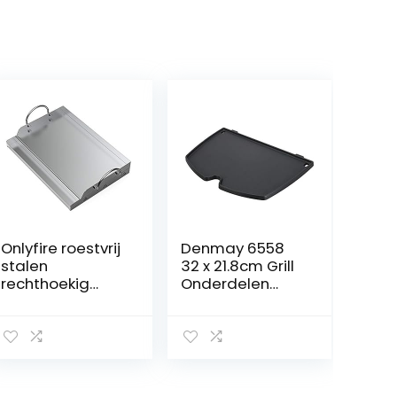
Onlyfire roestvrij
Denmay 6558
stalen
32 x 21.8cm Grill
rechthoekig
Onderdelen
grillplaat
Gietijzer Koken
plancha voor de
Griddle Plaat
meeste BBQ
voor Weber Q100
gasgrills en
& Q1000 Serie
houtskoolgrills 51
Q120 & Q1200
x 32 x 7cm
Serie Gas Grills