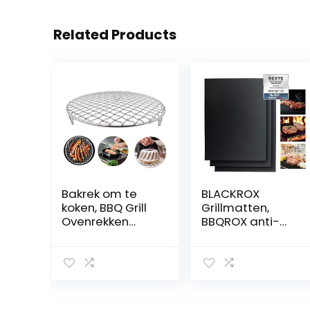
Related Products
Bakrek om te
BLACKROX
koken, BBQ Grill
Grillmatten,
Ovenrekken
BBQROX anti-
Koelrek voor
aanbaklaag,
bakken Stapelen
grillmat,
rond roestvrij
herbruikbaar,
staal
houtskoolgrill,
gasgrill,
elektrische grill,