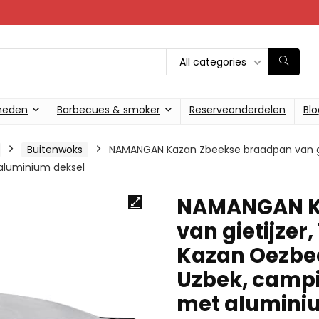
All categories
heden
Barbecues & smoker
Reserveonderdelen
Blo
Buitenwoks
NAMANGAN Kazan Zbeekse braadpan van gie
 aluminium deksel
NAMANGAN K
van gietijzer
Kazan Oezbee
Uzbek, campi
met alumini