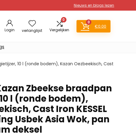
Nieuws en blogs lezen
0
0
€
0.00
Login
Vergelijken
verlanglijst
gs
tijzer, 10 l (ronde bodem), Kazan Oezbeekisch, Cast
azan Zbeekse braadpan
, 10 l (ronde bodem),
kisch, Cast Iron KESSEL
ng Usbek Asia Wok, pan
um deksel