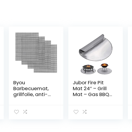
Byou
Jubor Fire Pit
Barbecuemat,
Mat 24″ – Grill
grillfolie, anti-
Mat – Gas BBQ
aanbaklaag,
Vuurvaste Mat
herbruikbaar en
Hittebestendige
duurzaam, voor
Ronde Grill Mat
kolen, elektrisch,
3 Laters
gas, grill,
Brandbestendig
groente,
voor Outdoor