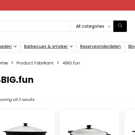
All categories
heden
Barbecues & smoker
Reserveonderdelen
Blo
ome
Product Fabrikant
‎4BIG.fun
4BIG.fun
owing all 3 results