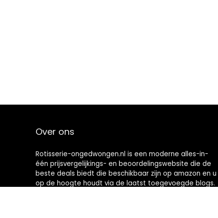
Over ons
Rotisserie-ongedwongen.nl is een moderne alles-in-
één prijsvergelijkings- en beoordelingswebsite die de
beste deals biedt die beschikbaar zijn op amazon en u
op de hoogte houdt via de laatst toegevoegde blogs.
Alle afbeeldingen zijn auteursrechtelijk beschermd
door hun respectievelijke eigenaren. Alle geciteerde
inhoud is afgeleid van hun respectievelijke bronnen.