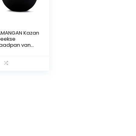
AMANGAN Kazan
eekse
aadpan van
tijzer, 10 l
onde bodem),
azan
zbeekisch,
st Iron KESSEL
bek, camping
bek Asia Wok,
an met
uminium deksel