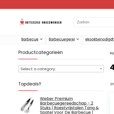
Search
for:
Barbecue
Barbecuegerei
ekookbenodigd
Productcategorieën
H
‎
Select a category
Topdeals!!
Sh
Weber Premium
Barbecuegereedschap - 2
Stuks | Roestvrijstalen Tang &
Spatel Voor De Barbecue |