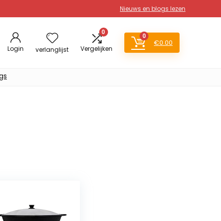
Nieuws en blogs lezen
0
0
€
0.00
Login
Vergelijken
verlanglijst
gs