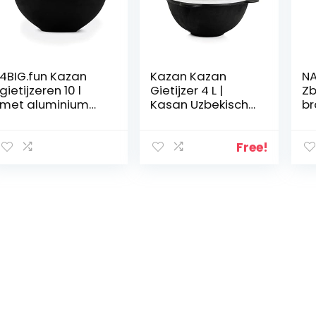
4BIG.fun Kazan
Kazan Kazan
N
gietijzeren 10 l
Gietijzer 4 L |
Zb
met aluminium
Kasan Uzbekisch |
br
deksel – Usbeka
Cast Iron Kessel
gie
Namangan pan
Uzbek | Camping
(r
met platte
Usbek Asia pan
K
Free!
bodem –
met aluminium
Oe
Aziatische grill
deksel
Ca
wok
Uz
Us
p
al