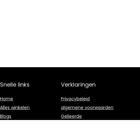
Snelle links
Verklaringen
Home
Privacybeleid
Alles winkelen
algemene voorwaarden
Blogs
Gelieerde
openbaarmaking
Overzicht
Onze webshops