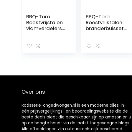
BBQ-Toro
BBQ-Toro
Roestvrijstalen
Roestvrijstalen
vlamverdelerset
branderbuisset,
(5 stuks),
reservebrander
aromarails voor
voor Weber
gasbarbecue,
Spirit 700
geschikt voor
modellen,
Weber Spirit 300
Weber Genesis
& 700, Weber
Gold (2002 en
Genesis Silver &
nieuwer) en
Gold & Platinum
Weber Genesis
B/C en nog veel
Silver B/C
meer
gasbarbecues,
Over ons
reservebrander
Rotisserie-ongedwongen.nl is een moderne alles-in-
één prijsvergelijkings- en beoordelingswebsite die de
beste deals biedt die beschikbaar zijn op amazon en u
op de hoogte houdt via de laatst toegevoegde blogs.
Alle afbeeldingen zijn auteursrechtelijk beschermd