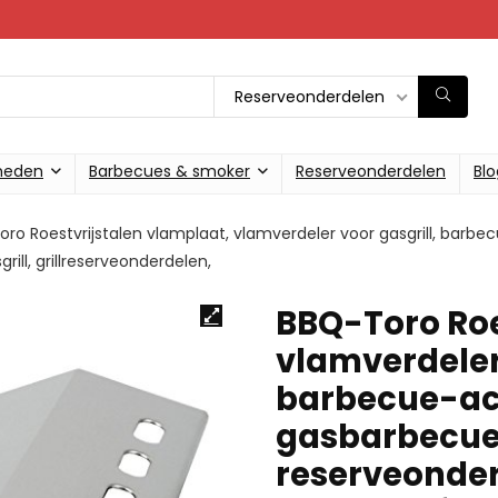
Reserveonderdelen
heden
Barbecues & smoker
Reserveonderdelen
Blo
ro Roestvrijstalen vlamplaat, vlamverdeler voor gasgrill, barb
ill, grillreserveonderdelen,
BBQ-Toro Roe
vlamverdeler 
barbecue-ac
gasbarbecue
reserveonder