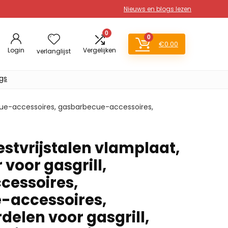
Nieuws en blogs lezen
0
0
€
0.00
Login
Vergelijken
verlanglijst
gs
ecue-accessoires, gasbarbecue-accessoires,
stvrijstalen vlamplaat,
voor gasgrill,
cessoires,
-accessoires,
delen voor gasgrill,