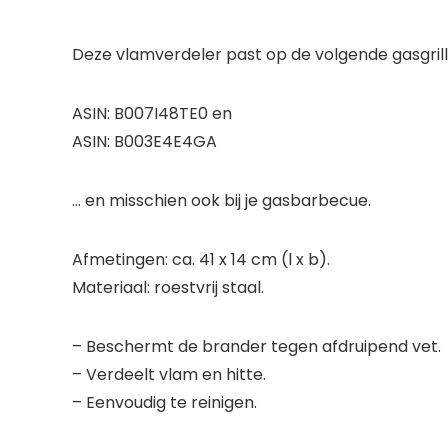
Deze vlamverdeler past op de volgende gasgrill
ASIN: B007I48TE0 en
ASIN: B003E4E4GA
… en misschien ook bij je gasbarbecue.
Afmetingen: ca. 41 x 14 cm (l x b).
Materiaal: roestvrij staal.
– Beschermt de brander tegen afdruipend vet.
– Verdeelt vlam en hitte.
– Eenvoudig te reinigen.