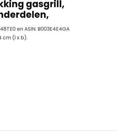
king gasgrill,
onderdelen,
7I48TE0 en ASIN: B003E4E4GA
 cm (l x b).