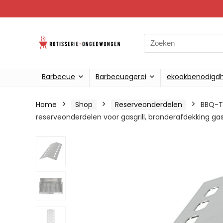
Search
for:
Barbecue
Barbecuegerei
ekookbenodigd
Home
Shop
Reserveonderdelen
BBQ-To
reserveonderdelen voor gasgrill, branderafdekking gasgr