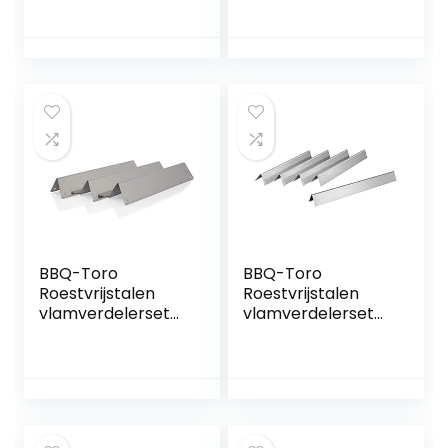
voor Weber
(3 stuks) |
Genesis Gold en
aromarails voor
Platinum (voor
gasgrill | geschikt
2002), Platinum I/II
voor Weber Spirit
en Weber Genesis
200-serie vanaf
serie modellen:
2013 en nog veel
1000/LX, 2000/LX,
meer
3000/LX, 4000/LX,
5000/LX
BBQ-Toro
BBQ-Toro
Roestvrijstalen
Roestvrijstalen
vlamverdelerset
vlamverdelerset
(3 stuks),
(5 stuks),
aromarails voor
aromarails voor
gasbarbecue,
gasbarbecue,
geschikt voor
geschikt voor
Weber Spirit 200-
Weber Spirit 200-
serie vanaf 2013 en
serie tot 2012,