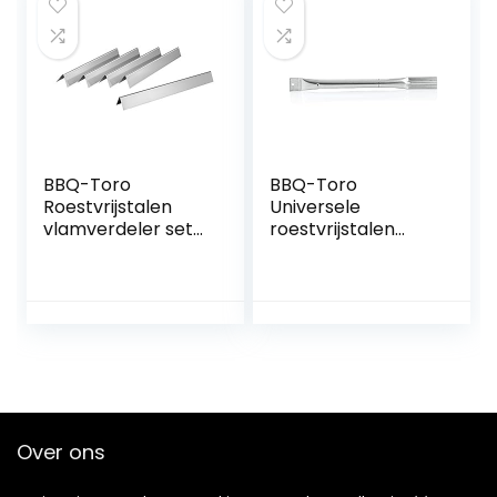
nog veel meer
Weber Spirit 500-
serie, Weber
Genesis Silver A en
nog veel meer
BBQ-Toro
BBQ-Toro
Roestvrijstalen
Universele
vlamverdeler set
roestvrijstalen
(5 stuks) PRO
brander, 41,7 x 4
versie | aromarails
cm,
voor gasgrill |
reservebrander
geschikt voor
voor gasbarbecue,
Weber Spirit 300 &
vervangende
700, Weber
branderbuis,
Genesis Silver &
gasbrander,
Gold & Platinum
achterbrander,
B/C en nog veel
verdeler
Over ons
meer