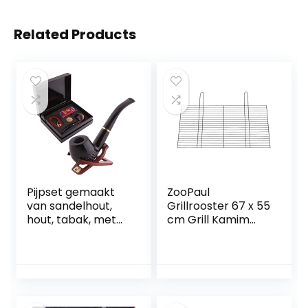
Related Products
Pijpset gemaakt
ZooPaul
van sandelhout,
Grillrooster 67 x 55
hout, tabak, met
cm Grill Kamim
de hand bedekte
Grillrooster BBQ
pijpfilter, diepere
Vervanging
en winddichte
Rooster Open
houten standaard
haard Rooster
en
NIEUW
rookaccessoires