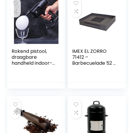
met
geschenkdoos,Bla
ck
Rokend pistool,
IMEX EL ZORRO
draagbare
71412 –
handheld indoor-
Barbecuelade 52 x
outdoor
40 x 10 cm
rookinfuser, koude
rook for eten en
drinken, zwart