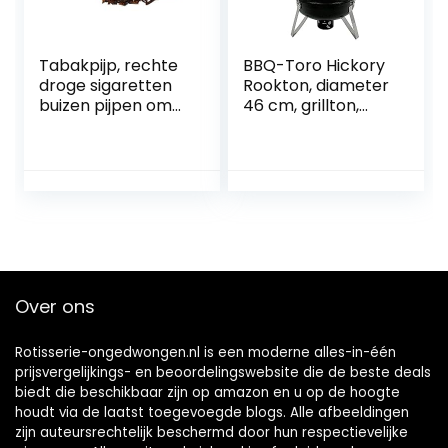
Tabakpijp, rechte
BBQ-Toro Hickory
droge sigaretten
Rookton, diameter
buizen pijpen om
46 cm, grillton,
te roken, gemaakt
rookoven hout,
door zwarte hand,
rookton, 4-in-1
voor meerjarige
grillvat, rookgrill,
roker
waterroker,
rookoven grill,
houtskoolgrill met
deksel, kolengrill
Over ons
Rotisserie-ongedwongen.nl is een moderne alles-in-één
prijsvergelijkings- en beoordelingswebsite die de beste deals
biedt die beschikbaar zijn op amazon en u op de hoogte
houdt via de laatst toegevoegde blogs. Alle afbeeldingen
zijn auteursrechtelijk beschermd door hun respectievelijke