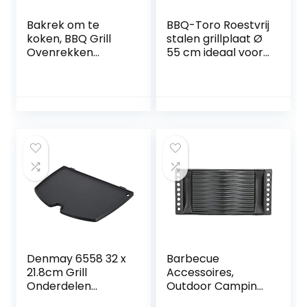
Bakrek om te
BBQ-Toro Roestvrij
koken, BBQ Grill
stalen grillplaat Ø
Ovenrekken
55 cm ideaal voor
Koelrek voor
57 mm
bakken Stapelen
kogelbarbecue |
rond roestvrij staal
BBQ Plancha
geschikt voor
Weber Grill | rond,
universeel |
grillplaat voor
houtskool en gas
Denmay 6558 32 x
Barbecue
21.8cm Grill
Accessoires,
Onderdelen
Outdoor Camping
Gietijzer Koken
Barbecue Grill Pan