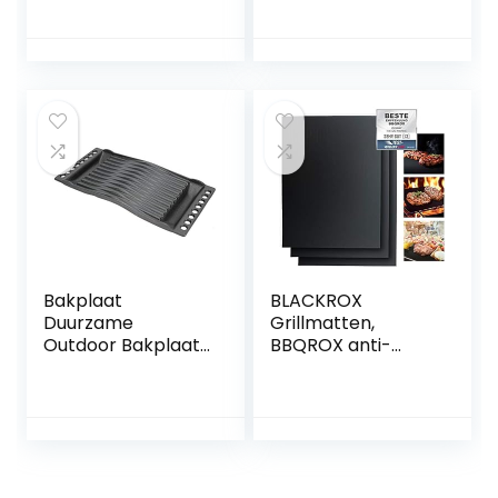
Griddle Plaat voor
Gietijzeren
Weber Q100 &
Bakplaat
Q1000 Serie Q120 &
Barbecue
Q1200 Serie Gas
Gereedschap
Grills Vervangende
Accessoires
Onderdelen
Accessoires
Bakplaat
BLACKROX
Duurzame
Grillmatten,
Outdoor Bakplaat
BBQROX anti-
BBQ Bakplaat Ijzer
aanbaklaag,
voor Schroei
grillmat,
Bakken Broil Fry
herbruikbaar,
houtskoolgrill,
gasgrill,
elektrische grill,