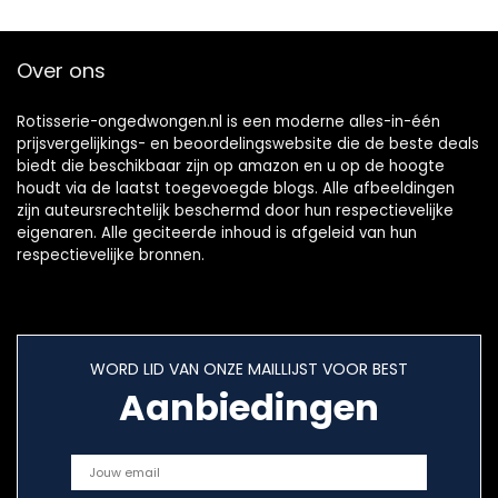
Weber Style voor
vlees, vis (set van
3, 40 x 33 cm, 300
Over ons
°C zwart)
Rotisserie-ongedwongen.nl is een moderne alles-in-één
prijsvergelijkings- en beoordelingswebsite die de beste deals
biedt die beschikbaar zijn op amazon en u op de hoogte
houdt via de laatst toegevoegde blogs. Alle afbeeldingen
zijn auteursrechtelijk beschermd door hun respectievelijke
eigenaren. Alle geciteerde inhoud is afgeleid van hun
respectievelijke bronnen.
WORD LID VAN ONZE MAILLIJST VOOR BEST
Aanbiedingen