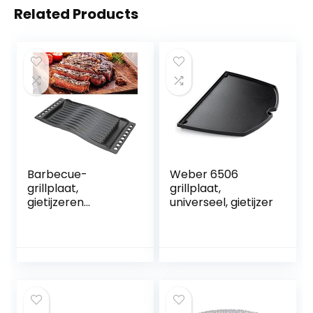
Related Products
Barbecue-
Weber 6506
grillplaat,
grillplaat,
gietijzeren
universeel, gietijzer
materiaal
Herbruikbare
bakplaat
Gemakkelijk te
grillen om te
wandelen