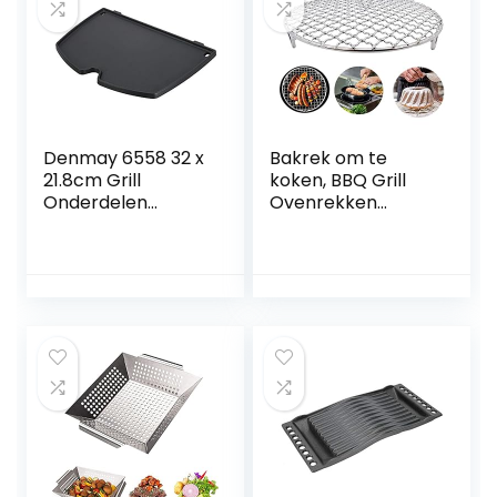
Denmay 6558 32 x
Bakrek om te
21.8cm Grill
koken, BBQ Grill
Onderdelen
Ovenrekken
Gietijzer Koken
Koelrek voor
Griddle Plaat voor
bakken Stapelen
Weber Q100 &
rond roestvrij staal
Q1000 Serie Q120 &
Q1200 Serie Gas
Grills Vervangende
Onderdelen
Accessoires