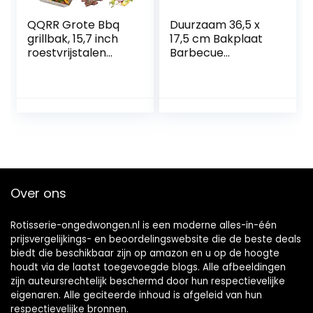
QQRR Grote Bbq
Duurzaam 36,5 x
grillbak, 15,7 inch
17,5 cm Bakplaat
roestvrijstalen
Barbecue
grillmand,
Accessoires BBQ
barbecuemand,
Bakplaat voor
met gebogen
Schroeien Bakken
handgreep, voor
Broil Fry
buiten grill voor
grillen van
groenten,
zeevruchten, vlees
en barbecue
Over ons
(vierkant
Rotisserie-ongedwongen.nl is een moderne alles-in-één
prijsvergelijkings- en beoordelingswebsite die de beste deals
biedt die beschikbaar zijn op amazon en u op de hoogte
houdt via de laatst toegevoegde blogs. Alle afbeeldingen
zijn auteursrechtelijk beschermd door hun respectievelijke
eigenaren. Alle geciteerde inhoud is afgeleid van hun
respectievelijke bronnen.