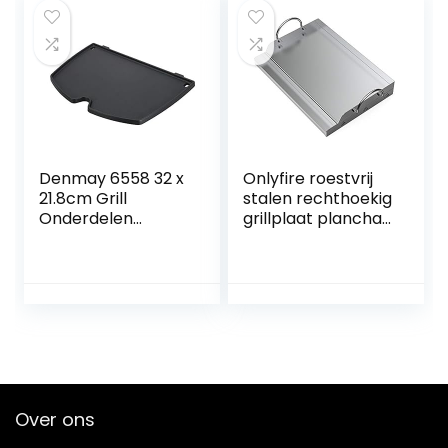
| antraciet
Denmay 6558 32 x
Onlyfire roestvrij
21.8cm Grill
stalen rechthoekig
Onderdelen
grillplaat plancha
Gietijzer Koken
voor de meeste
Griddle Plaat voor
BBQ gasgrills en
Weber Q100 &
houtskoolgrills 51 x
Q1000 Serie Q120 &
32 x 7cm
Q1200 Serie Gas
Grills Vervangende
Onderdelen
Accessoires
Over ons