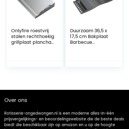
bruikbaar, 2075
Onlyfire roestvrij
Duurzaam 36,5 x
stalen rechthoekig
17,5 cm Bakplaat
grillplaat plancha
Barbecue
voor de meeste
Accessoires BBQ
BBQ gasgrills en
Bakplaat voor
houtskoolgrills 51 x
Schroeien Bakken
32 x 7cm
Broil Fry
Over ons
Rotisserie-ongedwongen.nl is een moderne alles-in-één
prijsvergelijkings- en beoordelingswebsite die de beste deals
biedt die beschikbaar zijn op amazon en u op de hoogte