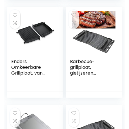
Gereedschap
grillpan 2-in-1
Accessoires
combinatie met
eenvoudige
handgrepen voor
open vuur, oven,
houtskoolgrill
Enders
Barbecue-
Omkeerbare
grillplaat,
Grillplaat, van
gietijzeren
gietijzer, 1/2
materiaal
grilloppervlak,
Herbruikbare
grillaccessoires,
bakplaat
grillplaat, voor
Gemakkelijk te
Enders Gasgrill
grillen om te
URBAN &
wandelen
EXPLORER, massief
gegoten grillplaat,
dubbelzijdig