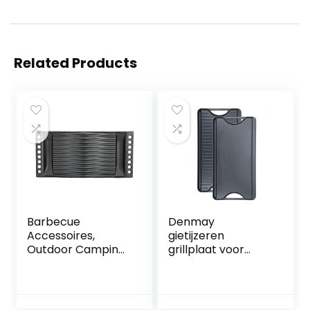
Related Products
Barbecue
Denmay
Accessoires,
gietijzeren
Outdoor Camping
grillplaat voor
Barbecue Grill Pan
gasfornuis, 50,8
Gietijzeren
cm x 26,5 cm
Bakplaat
Voorgekruide
Barbecue
omkeerbare grill &