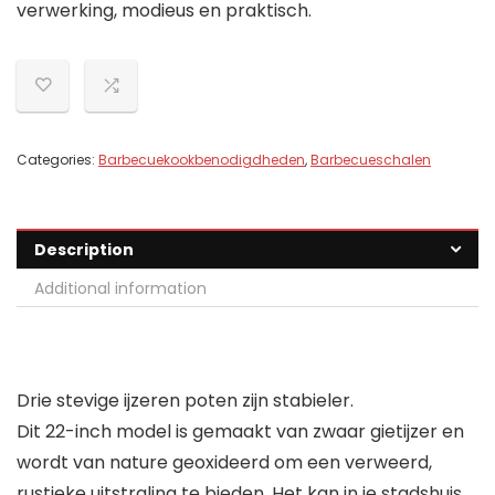
verwerking, modieus en praktisch.
Categories:
Barbecuekookbenodigdheden
,
Barbecueschalen
Description
Additional information
Drie stevige ijzeren poten zijn stabieler.
Dit 22-inch model is gemaakt van zwaar gietijzer en
wordt van nature geoxideerd om een ​​verweerd,
rustieke uitstraling te bieden. Het kan in je stadshuis