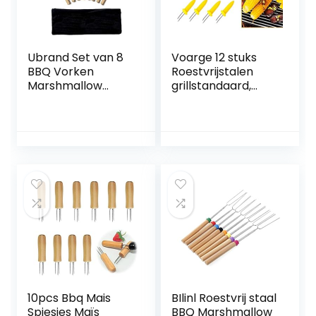
Ubrand Set van 8
Voarge 12 stuks
BBQ Vorken
Roestvrijstalen
Marshmallow
grillstandaard,
Roosteren Stick,
fruitvork, keuken,
Telescopische
gereedschap,
Uitschuifbare
roestvrij staal
Roterende Smores
Kit Hot Dog Vorken
Spiesjes
10pcs Bbq Mais
BIlinl Roestvrij staal
Spiesjes Maïs
BBQ Marshmallow