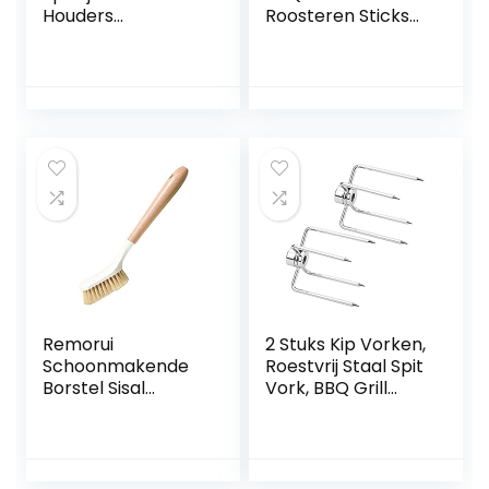
Houders
Roosteren Sticks
MaïSvorken
Uitbreiding
Barbecuevork met
Roaster
Houten Handvat
Telescoping
Roestvrij Stalen
Maïsvorken
Maïshouder
Roestvrij Staal Grill
voor
Kampeerbarbecu
e Accessoires
Remorui
2 Stuks Kip Vorken,
Schoonmakende
Roestvrij Staal Spit
Borstel Sisal
Vork, BBQ Grill
Borstelharen
Rotisserie Spit Kip
Ergonomische
Vorken, Gegrilde
Ontwerp
Kip Spit, Roestvrij
Schoonmakende
Staal Barbecue