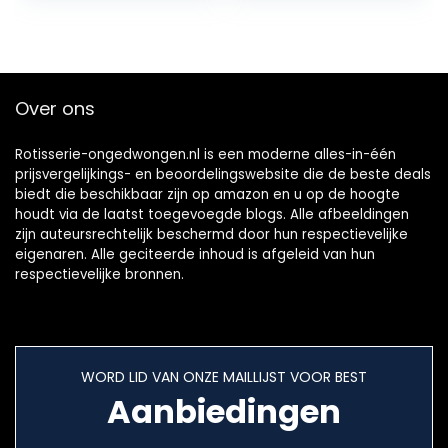
Borstel
Vork, Iron Chrome
Afwasmiddel
Barbecue Vorken,
Flexibel
voor Grill Spike
BBQ Accessoires
Over ons
Rotisserie-ongedwongen.nl is een moderne alles-in-één
prijsvergelijkings- en beoordelingswebsite die de beste deals
biedt die beschikbaar zijn op amazon en u op de hoogte
houdt via de laatst toegevoegde blogs. Alle afbeeldingen
zijn auteursrechtelijk beschermd door hun respectievelijke
eigenaren. Alle geciteerde inhoud is afgeleid van hun
respectievelijke bronnen.
WORD LID VAN ONZE MAILLIJST VOOR BEST
Aanbiedingen