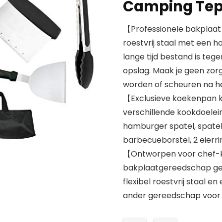
Camping Tep
【Professionele bakplaa
roestvrij staal met een 
lange tijd bestand is te
opslag. Maak je geen zor
worden of scheuren na h
【Exclusieve koekenpan k
verschillende kookdoelei
hamburger spatel, spatel, 
barbecueborstel, 2 eierri
【Ontworpen voor chef-k
bakplaatgereedschap gem
flexibel roestvrij staal
ander gereedschap voor 