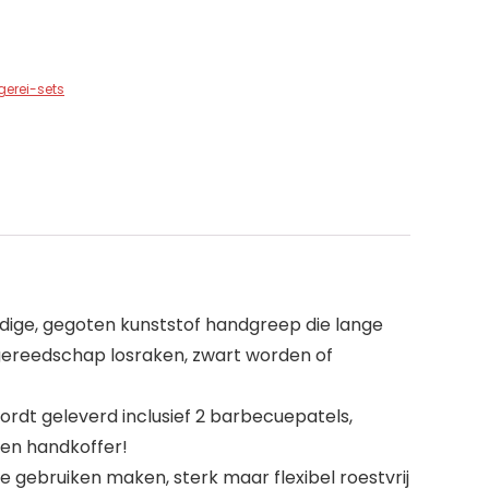
gerei-sets
ige, gegoten kunststof handgreep die lange
lgereedschap losraken, zwart worden of
rdt geleverd inclusief 2 barbecuepatels,
n en handkoffer!
ebruiken maken, sterk maar flexibel roestvrij