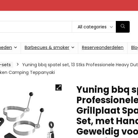
All categories
heden
Barbecues & smoker
Reserveonderdelen
Blo
-sets
Yuning bbq spatel set, 13 Stks Professionele Heavy Dut
 Koken Camping Teppanyaki
Yuning bbq sp
Professionel
Grillplaat Sp
Set, met Han
Geweldig voor