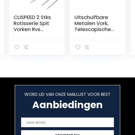
CLISPEED 2 Stks
Uitschuifbare
Rotisserie Spit
Metalen Vork,
Vorken Rvs
Telescopische
Gaffel
Vork Lange
Vleesvorken BBQ
Steelvork,
Grill Spit Staven
Roestvrijstalen
Voedsel Klem
Vorkbestek,
Vorken (Zilver)
Uitschuifbare
Roostervorken,
Barbecuevork
voor Barbecue
Roosteren Diner
Fruit Dessert
WORD LID VAN ONZE MAILLIJST VOOR BEST
Aanbiedingen