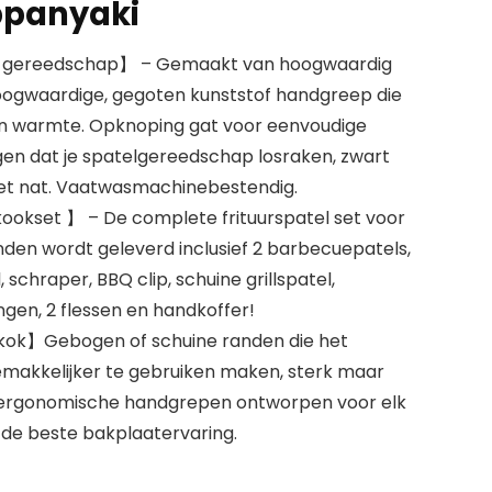
panyaki
t gereedschap】 – Gemaakt van hoogwaardig
hoogwaardige, gegoten kunststof handgreep die
gen warmte. Opknoping gat voor eenvoudige
gen dat je spatelgereedschap losraken, zwart
et nat. Vaatwasmachinebestendig.
ookset 】 – De complete frituurspatel set voor
nden wordt geleverd inclusief 2 barbecuepatels,
schraper, BBQ clip, schuine grillspatel,
ngen, 2 flessen en handkoffer!
ok】Gebogen of schuine randen die het
akkelijker te gebruiken maken, sterk maar
 en ergonomische handgrepen ontworpen voor elk
de beste bakplaatervaring.