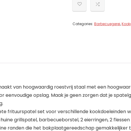
Categories:
Barbecuegerei
,
Kook
kt van hoogwaardig roestvrij staal met een hoogwaard
oor eenvoudige opslag. Maak je geen zorgen dat je spate
g.
 frituurspatel set voor verschillende kookdoeleinden wo
huine grillspatel, barbecueborstel, 2 eierringen, 2 flesse
randen die het bakplaatgereedschap gemakkelijker te g