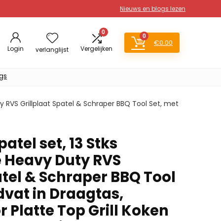
Nieuws en blogs lezen
0
0
€
0.00
Login
Vergelijken
verlanglijst
gs
y RVS Grillplaat Spatel & Schraper BBQ Tool Set, met
atel set, 13 Stks
e Heavy Duty RVS
atel & Schraper BBQ Tool
dvat in Draagtas,
 Platte Top Grill Koken