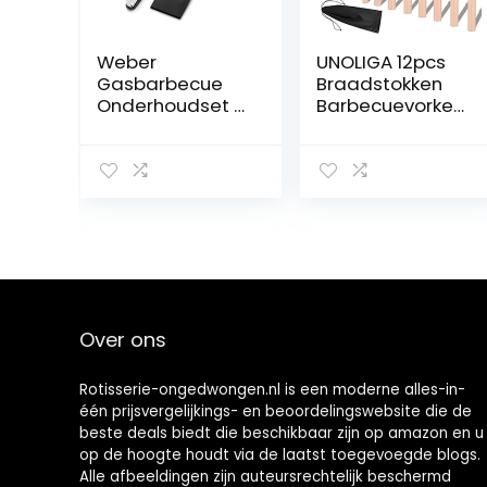
Weber
UNOLIGA 12pcs
Gasbarbecue
Braadstokken
Onderhoudset |
Barbecuevorken
Schraper Voor
Uitschuifbare
De Ketel En Een
Lang 81cm,
Flexibele Borstel
Marshmallow
|
Roosteren Sticks
Schoonmaakset
Roestvrijstalen
Voor Hardnekkig
Hotdogvork voor
Vuil (6202)
Kamperen
Kampvuur Feest
Picknick Maaltijd
(met Canvas
Over ons
Etui)
Rotisserie-ongedwongen.nl is een moderne alles-in-
één prijsvergelijkings- en beoordelingswebsite die de
beste deals biedt die beschikbaar zijn op amazon en u
op de hoogte houdt via de laatst toegevoegde blogs.
Alle afbeeldingen zijn auteursrechtelijk beschermd