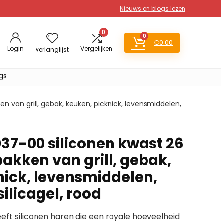
Nieuws en blogs lezen
0
0
€
0.00
Login
Vergelijken
verlanglijst
gs
 van grill, gebak, keuken, picknick, levensmiddelen,
7-00 siliconen kwast 26
akken van grill, gebak,
nick, levensmiddelen,
silicagel, rood
ft siliconen haren die een royale hoeveelheid