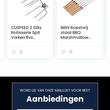
CLISPEED 2 Stks
BIlinl Roestvrij
Rotisserie Spit
staal BBQ
Vorken Rvs
Marshmallow
Gaffel
Roosteren Sticks
Vleesvorken BBQ
Uitbreiding
Grill Spit Staven
Roaster
Voedsel Klem
Telescoping
Vorken (Zilver)
WORD LID VAN ONZE MAILLIJST VOOR BEST
Aanbiedingen