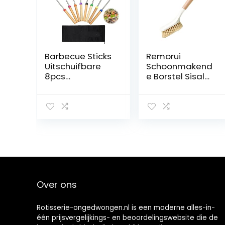
Barbecue Sticks
Remorui
Uitschuifbare
Schoonmakend
8pcs
e Borstel Sisal
Barbecuevorken
Borstelharen
Rvs Barbecue
Ergonomische
Sticks
Ontwerp
Marshmallow
Schoonmakend
Roosteren Sticks
e Borstel
Grillvorken
Afwasmiddel
Spiesjes Lange
Flexibel
Spiesjes
Roosteren
Vorken Rvs Hot
Over ons
Dog Spiesjes
Barbecue
Vorken Set
Rotisserie-ongedwongen.nl is een moderne alles-in-
één prijsvergelijkings- en beoordelingswebsite die de