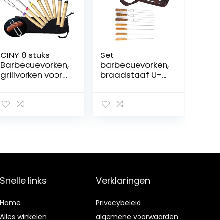
CINY 8 stuks
Set
Barbecuevorken,
barbecuevorken,
grillvorken voor
braadstaaf U-
Marshmallows
vormig voor
met houten
barbecuegarnal
handvat 80 cm
en
Uitschuifbare
BBQ
Telescopische
roestvrijstalen
spiesjes &
hotdog voor
vorken
Snelle links
Verklaringen
Kamperen
Kampvuur Vuur
(met zak)
Home
Privacybeleid
Alles winkelen
algemene voorwaarden