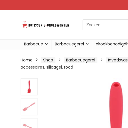
Search
for:
Barbecue
Barbecuegerei
ekookbenodigd
Home
Shop
Barbecuegerei
Invetkwas
accessoires, silicagel, rood