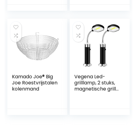
Wierook
barbecue-
Kaarsenaansteker
accessoires, werkt
s, USB Oplaadbare
op batterijen, 360
Dual Switch
graden draaihoek,
Veiligheidsbescher
2 stuks, zwart
ming (Zilver)
Kamado Joe® Big
Vegena Led-
Joe Roestvrijstalen
grilllamp, 2 stuks,
kolenmand
magnetische grill-
grill-lichtset,
flexibele
grilllampen,
outdoor,
grillverlichting,
accessoires, zwart