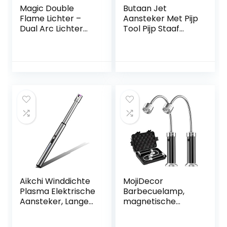
Magic Double
Butaan Jet
Flame Lichter –
Aansteker Met Pijp
Dual Arc Lichter
Tool Pijp Staaf
Jet Flame
Aansteker Mannen
navulbaar, Lichter
Compacte Butaan
Outdoor
Sigaret
Waterdicht
Accessoires
Winddicht Plasma
Aansteker GEEN
Aansteker, Niet
GAS (Color : Silver)
Inbegrepen
Butaangas (Dolfijn
-Wit/Lichtgevend)
Aikchi Winddichte
MojiDecor
Plasma Elektrische
Barbecuelamp,
Aansteker, Lange
magnetische
Wand Elektrische
grilllamp, BBQ-
Boogaansteker,
lichtset, outdoor