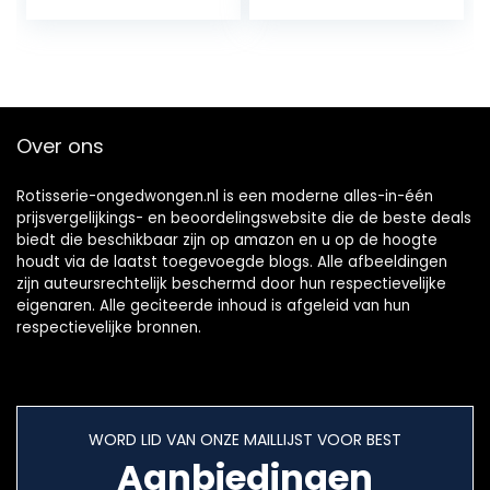
Goede thermische
‘s avonds
isolatie BBQ-
houtskool- en
motor voor
gasbarbecues te
barbecue voor
verlichten, twee
picknick
helderheidsniveau
s, eenvoudige
Over ons
bevestiging, 200
lumen
Rotisserie-ongedwongen.nl is een moderne alles-in-één
prijsvergelijkings- en beoordelingswebsite die de beste deals
biedt die beschikbaar zijn op amazon en u op de hoogte
houdt via de laatst toegevoegde blogs. Alle afbeeldingen
zijn auteursrechtelijk beschermd door hun respectievelijke
eigenaren. Alle geciteerde inhoud is afgeleid van hun
respectievelijke bronnen.
WORD LID VAN ONZE MAILLIJST VOOR BEST
Aanbiedingen