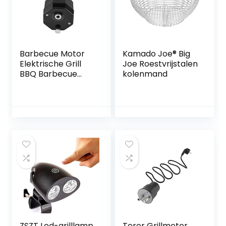
Barbecue Motor
Kamado Joe® Big
Elektrische Grill
Joe Roestvrijstalen
BBQ Barbecue
kolenmand
Braadmotor 1.5V
Batterij-
aangedreven
Zwarte Kleur
ZSZT Led-grilllamp,
Teror Grillmotor,