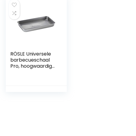
RÖSLE Universele
barbecueschaal
Pro, hoogwaardige
schaal met hoge
rand om te
marineren, op te
dienen of als
lekbak voor gas-
en
houtskoolbarbecue
s, 18/10 roestvrij
staal,
vaatwasmachineb
estendig