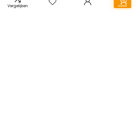
Vergelijken
Snelle links
Home
Alles winkelen
Blogs
Overzicht
Onze webshops
Adverteren
Verklaringen
Privacybeleid
algemene voorwaarden