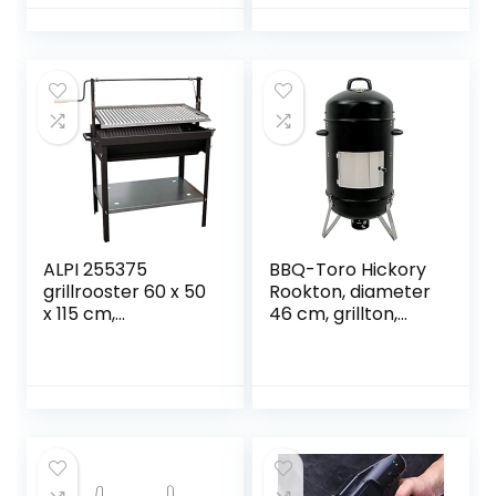
Weber
for voedsel
kogelbarbecues
gerookt vlees
met een diameter
van 57 cm en nog
veel meer,
roestvrijstalen
grillverhoging voor
3 niveaus met
grillrooster
ALPI 255375
BBQ-Toro Hickory
grillrooster 60 x 50
Rookton, diameter
x 115 cm,
46 cm, grillton,
zwart/grijs
rookoven hout,
rookton, 4-in-1
grillvat, rookgrill,
waterroker,
rookoven grill,
houtskoolgrill met
deksel, kolengrill