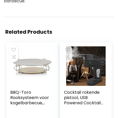
barbecue.
Related Products
BBQ-Toro
Cocktail rokende
Rooksysteem voor
pistool, USB
kogelbarbecue,
Powered Cocktail
diameter 54 cm,
Smoker Kit, indoor
geschikt voor
koude rookinjector