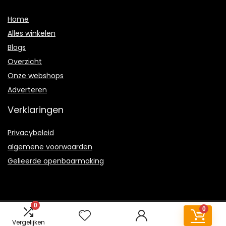
Home
Alles winkelen
Blogs
Overzicht
Onze webshops
Adverteren
Verklaringen
Privacybeleid
algemene voorwaarden
Gelieerde openbaarmaking
0
0
2021 © Rotisserie-ongedwongen.nl Alle rechten voorbehouden
Vergelijken