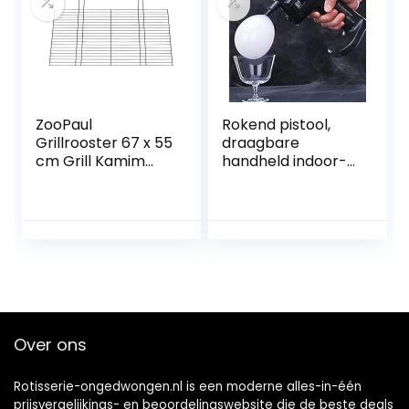
ZooPaul
Rokend pistool,
Grillrooster 67 x 55
draagbare
cm Grill Kamim
handheld indoor-
Grillrooster BBQ
outdoor
Vervanging
rookinfuser, koude
Rooster Open
rook for eten en
haard Rooster
drinken, zwart
NIEUW
Over ons
Rotisserie-ongedwongen.nl is een moderne alles-in-één
prijsvergelijkings- en beoordelingswebsite die de beste deals