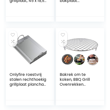
grillplaat, 45 x 19,5
bakplaat
cm, omkeerbare
gemakkelijk voor
plaat,
buiten picknick
geëmailleerd, aan
voor kachel
beide zijden
bruikbaar,
geschikt voor BBQ,
gasgrill,
houtskoolgrill
Onlyfire roestvrij
Bakrek om te
stalen rechthoekig
koken, BBQ Grill
grillplaat plancha
Ovenrekken
voor de meeste
Koelrek voor
BBQ gasgrills en
bakken Stapelen
houtskoolgrills 51 x
rond roestvrij staal
32 x 7cm