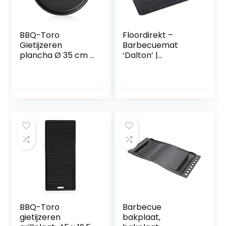
BBQ-Toro
Floordirekt –
Gietijzeren
Barbecuemat
plancha Ø 35 cm |
‘Dalton’ |
grillplaat, rond | al
Grillbeschermings
ingebrand,
mat voor terras,
preseasoned | BBQ
balkon & tuin |
grillpan voor
vuurvaste, antislip
gasgrill,
vloerbescherming
houtskoolgrill en
smat | 100 x 120 cm
nog veel meer
| antraciet
BBQ-Toro
Barbecue
gietijzeren
bakplaat,