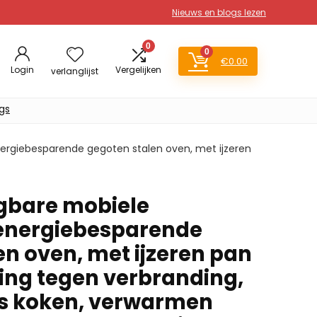
Nieuws en blogs lezen
0
0
€
0.00
Login
Vergelijken
verlanglijst
gs
ergiebesparende gegoten stalen oven, met ijzeren
gbare mobiele
 energiebesparende
en oven, met ijzeren pan
ng tegen verbranding,
ks koken, verwarmen