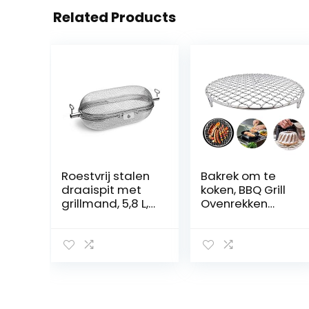
Related Products
Roestvrij stalen
Bakrek om te
draaispit met
koken, BBQ Grill
grillmand, 5,8 L,
Ovenrekken
universele
Koelrek voor
draaispitmand
bakken Stapelen
voor grillspies
rond roestvrij
staal