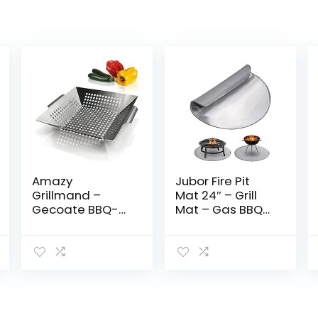
Amazy
Jubor Fire Pit
Grillmand –
Mat 24″ – Grill
Gecoate BBQ-
Mat – Gas BBQ
grillplaat voor
Vuurvaste Mat
het bereiden
Hittebestendige
van groenten,
Ronde Grill Mat
vis en vlees op
3 Laters
de houtskool- of
Brandbestendig
gasgrill en in de
voor Outdoor
oven
Protect Deck,