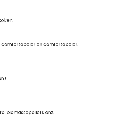
koken.
 comfortabeler en comfortabeler.
en)
ro, biomassepellets enz.