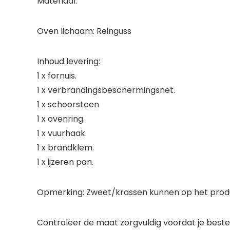
Materiaal:
Oven lichaam: Reinguss
Inhoud levering:
1 x fornuis.
1 x verbrandingsbeschermingsnet.
1 x schoorsteen
1 x ovenring.
1 x vuurhaak.
1 x brandklem.
1 x ijzeren pan.
Opmerking: Zweet/krassen kunnen op het produc
Controleer de maat zorgvuldig voordat je bestel