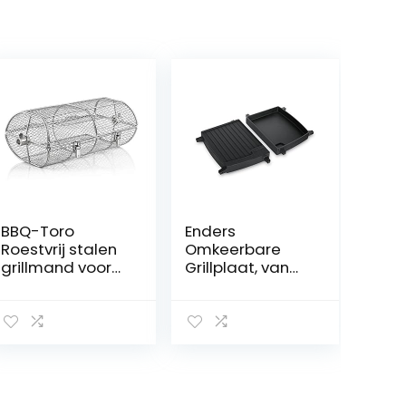
BBQ-Toro
Enders
Roestvrij stalen
Omkeerbare
grillmand voor
Grillplaat, van
draaispies | 42,5
gietijzer, 1/2
x 21 x 16 cm |
grilloppervlak,
universele
grillaccessoires,
grillrondel voor
grillplaat, voor
gasgrill en meer
Enders Gasgrill
|
URBAN &
draaispiesman
EXPLORER,