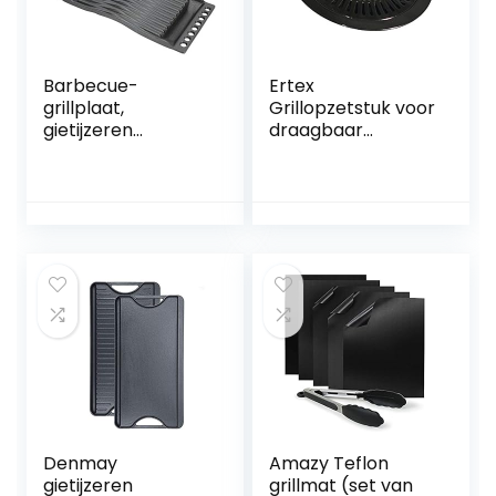
Barbecue-
Ertex
grillplaat,
Grillopzetstuk voor
gietijzeren
draagbaar
materiaal
gasfornuis 32 cm
Herbruikbare
BBQ grillplaat voor
bakplaat
gasfornuis
Gemakkelijk te
grillen om te
wandelen
Denmay
Amazy Teflon
gietijzeren
grillmat (set van