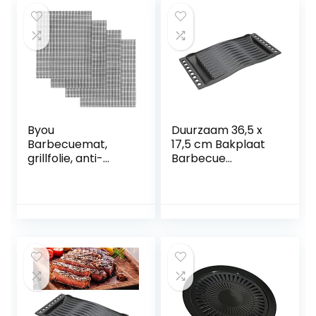
Byou
Duurzaam 36,5 x
Barbecuemat,
17,5 cm Bakplaat
grillfolie, anti-
Barbecue
aanbaklaag,
Accessoires BBQ
herbruikbaar en
Bakplaat voor
duurzaam, voor
Schroeien Bakken
kolen, elektrisch,
Broil Fry
gas, grill, groente,
zeevruchten,
eieren, 4
verpakkingen