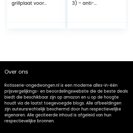
grillplaat voor
3) – anti-
gasfornuis, 50,8
aanbaklaag,
cm x 26,5 cm
vaatwasmachineb
Voorgekruide
estendige BBQ
omkeerbare grill &
siliconen mat voor
grillpan 2-in-1
grill en oven (3 x
combinatie met
rechthoekig | 40 x
eenvoudige
30 cm)
handgrepen voor
open vuur, oven,
houtskoolgrill
Over ons
Rotisserie-ongedwongen.nl is een moderne alles-in-één
prijsvergelijkings- en beoordelingswebsite die de beste deals
biedt die beschikbaar zijn op amazon en u op de hoogte
houdt via de laatst toegevoegde blogs. Alle afbeeldingen
zijn auteursrechtelijk beschermd door hun respectievelijke
eigenaren. Alle geciteerde inhoud is afgeleid van hun
respectievelijke bronnen.