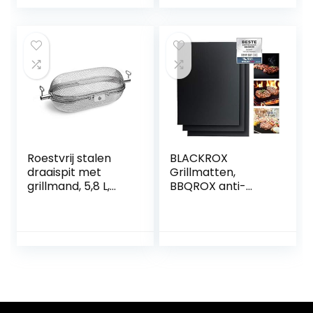
beide zijden
bruikbaar,
geschikt voor BBQ,
gasgrill,
houtskoolgrill
Roestvrij stalen
BLACKROX
draaispit met
Grillmatten,
grillmand, 5,8 L,
BBQROX anti-
universele
aanbaklaag,
draaispitmand
grillmat,
voor grillspies
herbruikbaar,
houtskoolgrill,
gasgrill,
elektrische grill,
Weber Style voor
vlees, vis (set van
3, 40 x 33 cm, 300