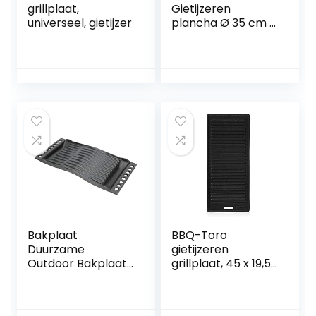
grillplaat,
Gietijzeren
universeel, gietijzer
plancha Ø 35 cm |
grillplaat, rond | al
ingebrand,
preseasoned | BBQ
grillpan voor
gasgrill,
houtskoolgrill en
nog veel meer
Bakplaat
BBQ-Toro
Duurzame
gietijzeren
Outdoor Bakplaat
grillplaat, 45 x 19,5
BBQ Bakplaat Ijzer
cm, omkeerbare
voor Schroei
plaat,
Bakken Broil Fry
geëmailleerd, aan