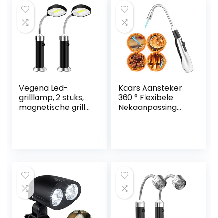
Vegena Led-
Kaars Aansteker
grilllamp, 2 stuks,
360 ° Flexibele
magnetische grill-
Nekaanpassing
grill-lichtset,
Vlam Gas,
flexibele
Kaarsaansteker,
grilllampen,
Jet Lighter Kaars
outdoor,
Lange Butaan
grillverlichting,
Aansteker,
accessoires, zwart
Flexibele Nek
Aansteker voor
Kaarsen
Campinggrill
Gasfornuizen
Koken