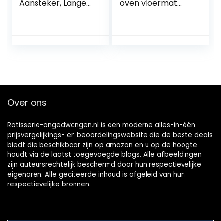
Aansteker, Lange
oven vloermat
Wand Elektrische
Ronde grill mat
Boogaansteker,
BBQ olie en
Wierook
vlamvertragend
Kaarsenaansteker
s, USB Oplaadbare
Dual Switch
Veiligheidsbescher
ming (Zilver)
Over ons
Rotisserie-ongedwongen.nl is een moderne alles-in-één
prijsvergelijkings- en beoordelingswebsite die de beste deals
biedt die beschikbaar zijn op amazon en u op de hoogte
houdt via de laatst toegevoegde blogs. Alle afbeeldingen
zijn auteursrechtelijk beschermd door hun respectievelijke
eigenaren. Alle geciteerde inhoud is afgeleid van hun
respectievelijke bronnen.