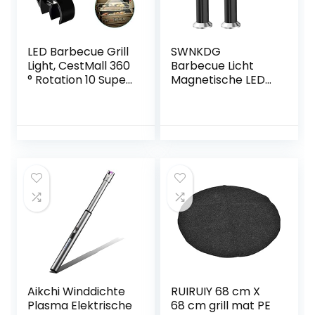
LED Barbecue Grill
SWNKDG
Light, CestMall 360
Barbecue Licht
° Rotation 10 Super
Magnetische LED
Bright LED Lights –
Barbecue Lamp
Hittebestendig
360 ° Verstelbare
Waterdicht 100lm
BBQ Lamp,
LED Handvat
Barbecue
Mount BBQ Light
Accessoires
voor
Barbecue Set
Gas/Houtskool/Ele
Buiten (2 stuks,
ctric Grill en
zwart)
Camping, Fietsen
Aikchi Winddichte
RUIRUIY 68 cm X
Plasma Elektrische
68 cm grill mat PE