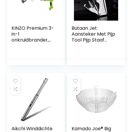
KINZO Premium 3-
Butaan Jet
in-1
Aansteker Met Pijp
onkruidbrander,
Tool Pijp Staaf
vlamapparaat,
Aansteker Mannen
grillontsteker,
Compacte Butaan
zonder gas,
Sigaret
elektrisch bediend,
Accessoires
2000 W,
Aansteker GEEN
temperatuur naar
GAS (Color : Silver)
keuze 80 °C of 650
°C
Aikchi Winddichte
Kamado Joe® Big