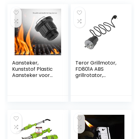
Aansteker,
Teror Grillmotor,
Kunststof Plastic
FD801A ABS
Aansteker voor
grillrotator,
Barbecue Grill
motorgrill,
voor Thuis
elektrische
machine,
accessoires voor
grillapparaten
buiten, EU-stekker,
250 V (zwart)