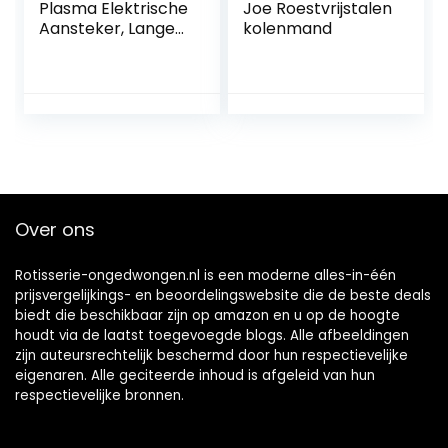
Plasma Elektrische
Joe Roestvrijstalen
Aansteker, Lange
kolenmand
Wand Elektrische
Boogaansteker,
Wierook
Kaarsenaansteker
s, USB Oplaadbare
Dual Switch
Veiligheidsbescher
ming (Zilver)
Over ons
Rotisserie-ongedwongen.nl is een moderne alles-in-één
prijsvergelijkings- en beoordelingswebsite die de beste deals
biedt die beschikbaar zijn op amazon en u op de hoogte
houdt via de laatst toegevoegde blogs. Alle afbeeldingen
zijn auteursrechtelijk beschermd door hun respectievelijke
eigenaren. Alle geciteerde inhoud is afgeleid van hun
respectievelijke bronnen.