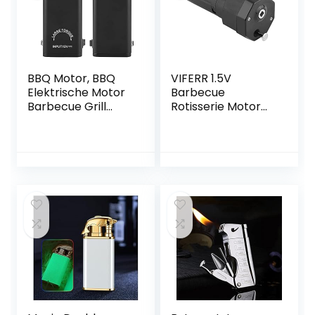
Gasfornuizen
Koken
BBQ Motor, BBQ
VIFERR 1.5V
Elektrische Motor
Barbecue
Barbecue Grill
Rotisserie Motor
Elektrische Motor
Elektrische BBQ
Elektrische
Grill Motor
Rotisserie Motor
Gebraden Beugel
voor Grill
Accessoire Batterij
Rotisserie(EU-
Werkt Zwart
stekker)