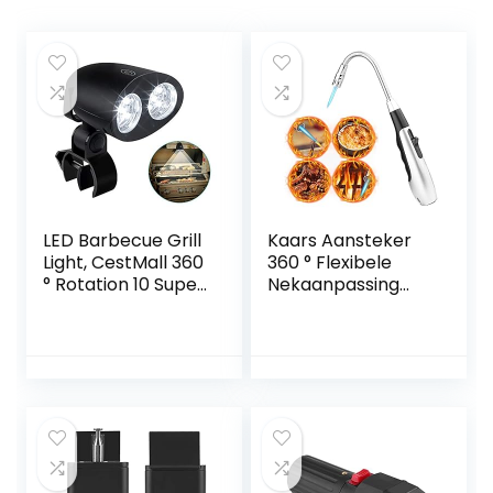
LED Barbecue Grill
Kaars Aansteker
Light, CestMall 360
360 ° Flexibele
° Rotation 10 Super
Nekaanpassing
Bright LED Lights –
Vlam Gas,
Hittebestendig
Kaarsaansteker,
Waterdicht 100lm
Jet Lighter Kaars
LED Handvat
Lange Butaan
Mount BBQ Light
Aansteker,
voor
Flexibele Nek
Gas/Houtskool/Ele
Aansteker voor
ctric Grill en
Kaarsen
Camping, Fietsen
Campinggrill