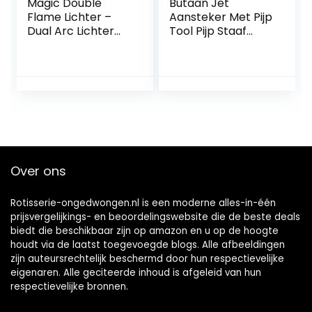
Magic Double
Butaan Jet
Flame Lichter –
Aansteker Met Pijp
Dual Arc Lichter
Tool Pijp Staaf
Jet Flame
Aansteker Mannen
navulbaar, Lichter
Compacte Butaan
Outdoor
Sigaret
Waterdicht
Accessoires
Winddicht Plasma
Aansteker GEEN
Aansteker, Niet
GAS (Color : Silver)
Inbegrepen
Butaangas (Dolfijn
-Wit/Lichtgevend)
Over ons
Rotisserie-ongedwongen.nl is een moderne alles-in-één
prijsvergelijkings- en beoordelingswebsite die de beste deals
biedt die beschikbaar zijn op amazon en u op de hoogte
houdt via de laatst toegevoegde blogs. Alle afbeeldingen
zijn auteursrechtelijk beschermd door hun respectievelijke
eigenaren. Alle geciteerde inhoud is afgeleid van hun
respectievelijke bronnen.