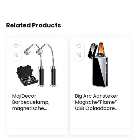
Related Products
MojiDecor
Big Arc Aansteker
Barbecuelamp,
Magische”Flame”
magnetische
USB Oplaadbare
grilllamp, BBQ-
Winddichte
lichtset, outdoor
Elektrische Plasma
barbecue-
Aansteker,Black
accessoires, werkt