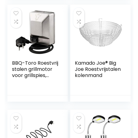
op batterijen, 360
graden draaihoek,
2 stuks, zwart
BBQ-Toro Roestvrij
Kamado Joe® Big
stalen grillmotor
Joe Roestvrijstalen
voor grillspies,
kolenmand
220-240 V,
belastbaar tot 10
kg, draaimotor
voor rotisserie,
spiesbraden,
sjasliek,
spanvarken,
grillspiesmotor,
grillmotor