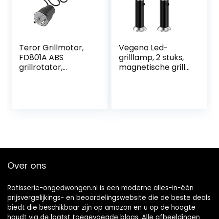
Teror Grillmotor,
Vegena Led-
FD801A ABS
grilllamp, 2 stuks,
grillrotator,
magnetische grill-
motorgrill,
grill-lichtset,
elektrische
flexibele
machine,
grilllampen,
accessoires voor
outdoor,
grillapparaten
grillverlichting,
buiten, EU-stekker,
accessoires, zwart
250 V (zwart)
Over ons
Rotisserie-ongedwongen.nl is een moderne alles-in-één
prijsvergelijkings- en beoordelingswebsite die de beste deals
biedt die beschikbaar zijn op amazon en u op de hoogte
houdt via de laatst toegevoegde blogs. Alle afbeeldingen