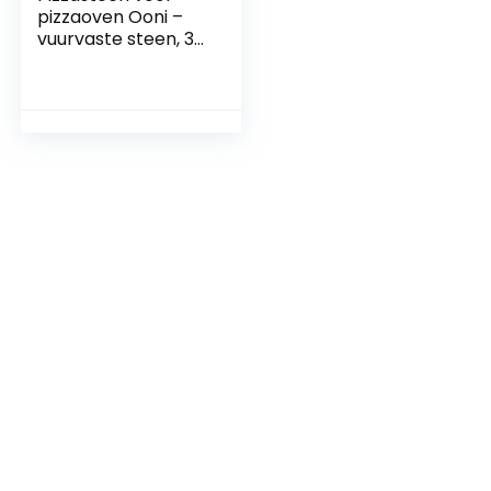
pizzaoven Ooni –
vuurvaste steen, 33
x 34 cm, voor
pizzaoven buiten