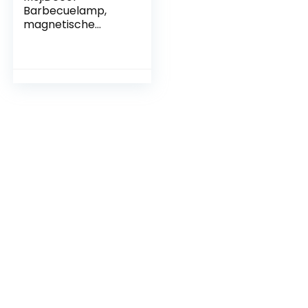
Barbecuelamp,
magnetische
grilllamp, BBQ-
lichtset, outdoor
barbecue-
accessoires, werkt
op batterijen, 360
graden draaihoek,
2 stuks, zwart