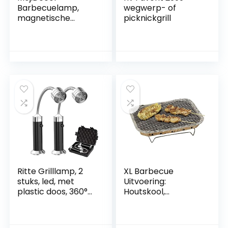
Barbecuelamp,
wegwerp- of
magnetische
picknickgrill
grilllamp, BBQ-
lichtset, outdoor
barbecue-
accessoires, werkt
op batterijen, 360
graden draaihoek,
2 stuks, zwart
Ritte Grilllamp, 2
XL Barbecue
stuks, led, met
Uitvoering:
plastic doos, 360°
Houtskool,
verstelbare BBQ-
Wegwerp
lamp, magnetisch,
flexibel, BBQ-licht,