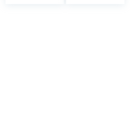
outdoor grill,
zaklamp,
werklamp,
gereedschapsset