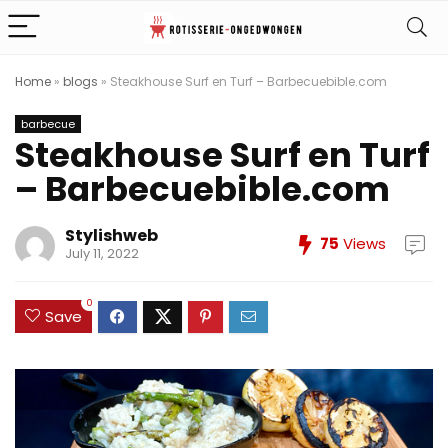
Home
»
blogs
»
Steakhouse Surf en Turf – Barbecuebible.com
barbecue
Steakhouse Surf en Turf
– Barbecuebible.com
Stylishweb
75
Views
July 11, 2022
0
Save