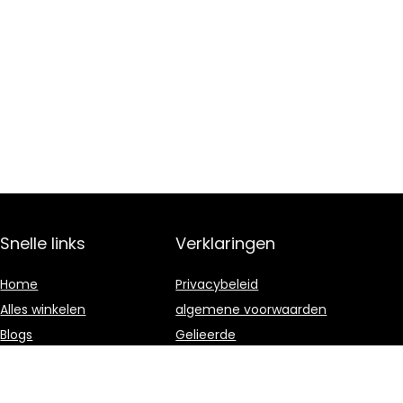
Snelle links
Verklaringen
Home
Privacybeleid
Alles winkelen
algemene voorwaarden
Blogs
Gelieerde
openbaarmaking
Overzicht
Onze webshops