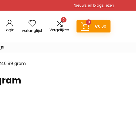
Nieuws en blogs lezen
0
0
€
0.00
Login
Vergelijken
verlanglijst
gs
; 246.89 gram
 gram