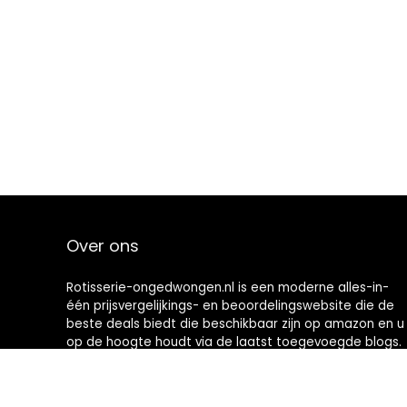
Over ons
Rotisserie-ongedwongen.nl is een moderne alles-in-
één prijsvergelijkings- en beoordelingswebsite die de
beste deals biedt die beschikbaar zijn op amazon en u
op de hoogte houdt via de laatst toegevoegde blogs.
Alle afbeeldingen zijn auteursrechtelijk beschermd
door hun respectievelijke eigenaren. Alle geciteerde
inhoud is afgeleid van hun respectievelijke bronnen.