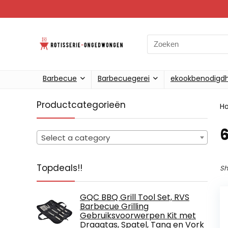
Search
for:
Barbecue
Barbecuegerei
ekookbenodigd
Productcategorieën
H
‎
Select a category
Topdeals!!
Sh
GQC BBQ Grill Tool Set, RVS
Barbecue Grilling
Gebruiksvoorwerpen Kit met
Draagtas, Spatel, Tang en Vork