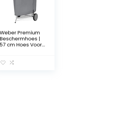
Weber Premium
Beschermhoes |
57 cm Hoes Voor
De Barbecue |
Sterk, Ademend,
UV &
Waterafstotend |
Ronde Hoes |
Draagbaar &
Licht – Grijs (7176)