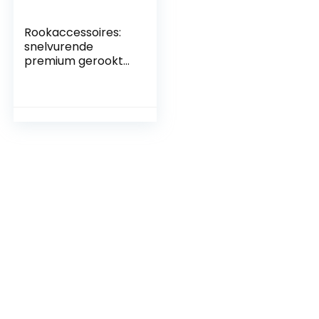
Rookaccessoires:
snelvurende
premium gerookte
houtskool,
zelfontbrandend,
DIA 33 mm