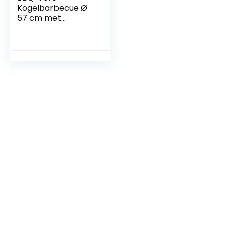
Kogelbarbecue Ø
57 cm met
legplank en
grillroosterlifter |
grilloppervlak Ø
54,5 cm | BBQ
kogelgrill houtskool
ronde
houtskoolgrill met
deksel