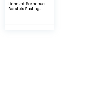
Handvat Barbecue
Borstels Basting
Borstel Set Varken
Haar Kruiden Olie
Bakken Borstel
voor Keuken Grillen
Camping