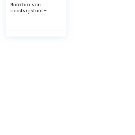
Rookbox van
roestvrij staal –
gasbarbecue-
accessoires of
houtskoolgrill,
20x13x3,5cm, zilver,
inclusief
beukenhouten
chips (150g)