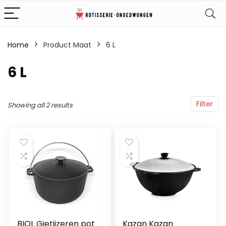
Home
Product Maat
6 L
6 L
Filter
Showing all 2 results
BIOL Gietijzeren pot
Kazan Kazan