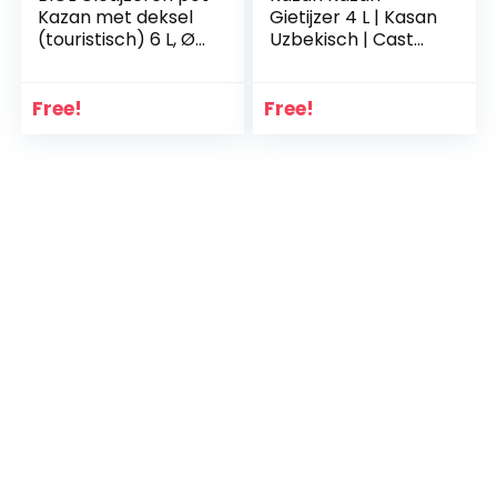
Kazan met deksel
Gietijzer 4 L | Kasan
(touristisch) 6 L, Ø
Uzbekisch | Cast
26 cm INDUKTION
Iron Kessel Uzbek |
0706
Camping Usbek
Asia pan met
Free!
Free!
aluminium deksel