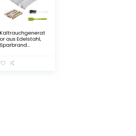
Kaltrauchgenerat
or aus Edelstahl,
Sparbrand
Kaltraucherzeuge
r zum
Kalträuchern,
Cold Smoke
Generator, Food
Smoker, Meat
Smoker für
Kugelgrill, BBQ