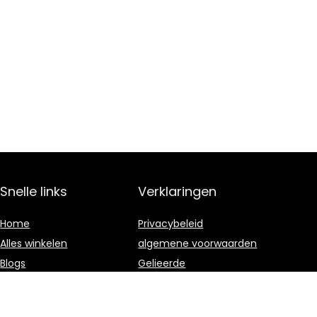
Snelle links
Verklaringen
Home
Privacybeleid
Alles winkelen
algemene voorwaarden
Blogs
Gelieerde
openbaarmaking
Overzicht
Onze webshops