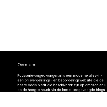
Over ons
Rotisserie-ongedwongen.nl is een moderne alles-in-
één prijsvergelijkings- en beoordelingswebsite die de
beste deals biedt die beschikbaar zijn op amazon en u
op de hoogte houdt via de laatst toegevoegde blogs.
Alle afbeeldingen zijn auteursrechtelijk beschermd
door hun respectievelijke eigenaren. Alle geciteerde
inhoud is afgeleid van hun respectievelijke bronnen.