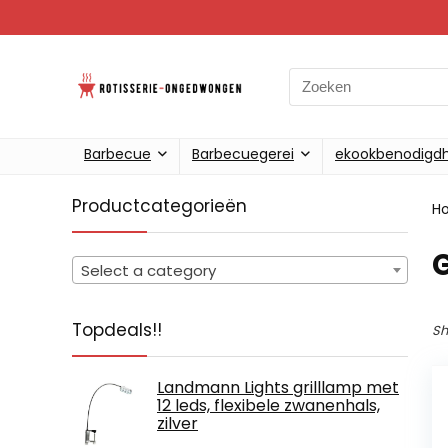
Search
for:
Barbecue
Barbecuegerei
ekookbenodigd
Productcategorieën
H
‎
Select a category
Topdeals!!
Sh
Landmann Lights grilllamp met
12 leds, flexibele zwanenhals,
zilver